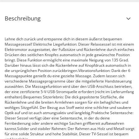
Beschreibung
Lehne dich zurück und entspanne dich in diesem äußerst bequemen
Massagesessel! Elektrische Liegefunktion: Dieser Relaxsessel ist mit einem
Elektromotor ausgestattet, der Fußstütze und Rückenlehne durch einfaches
Drücken des seitlichen Knopfes automatisch in jede gewünschte Position
bringt. Diese Funktion ermöglicht eine maximale Neigung von 135 Grad.
Darüber hinaus lässt sich die Rückenlehne auf Knopfdruck automatisch in
die ursprünglichen Position zurückbringen.Vibrationsfunktion: Dank der 6
Massagepunkte genießt du eine gezielte Massage. Zudem lassen sich
verschiedene Massageprogramme über die mitgelieferte Handsteuerung
auswählen. Die Massagefunktion wird über den USB-Anschluss betrieben,
der eine zertifizierte 5-V-USB-Stromquelle erfordert (nicht im Lieferumfang
enthalten).Bequemes Sitzerlebnis: Die dick gepolsterte Sitzfläche, die
Rückenlehne und die breiten Armlehnen sorgen für ein behagliches und
wohliges Sitzgefühl. Der Bezug aus Stoff weist eine schlichte und saubere
Optik auf und ist auch atmungsaktiv und langlebig.Praktische Seitentasche:
Dieser Sessel verfügt über eine Seitentasche, in der du deine
Fernbedienung oder andere wichtige Sachen griffbereit aufbewahren
kannst.Solider und stabiler Rahmen: Der Rahmen aus Holz und Metall sorgt
für eine solide Struktur und hohe Stabilität. Dieser TV-Sessel ist bequem