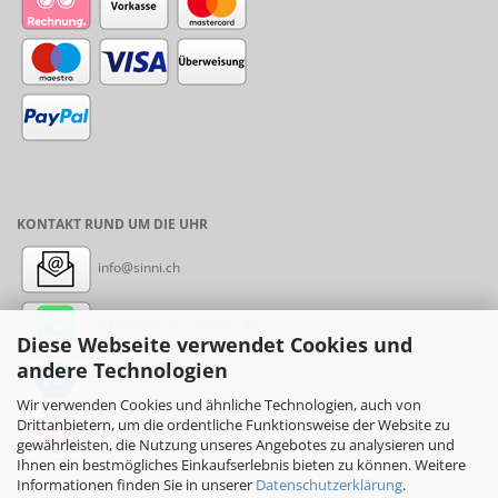
KONTAKT RUND UM DIE UHR
info@sinni.ch
Nachricht:
+41788997155
Diese Webseite verwendet Cookies und
andere Technologien
Messenger: sinni.ch
Wir verwenden Cookies und ähnliche Technologien, auch von
Drittanbietern, um die ordentliche Funktionsweise der Website zu
Instagram: sinni_ch
gewährleisten, die Nutzung unseres Angebotes zu analysieren und
Ihnen ein bestmögliches Einkaufserlebnis bieten zu können. Weitere
Informationen finden Sie in unserer
Datenschutzerklärung
.