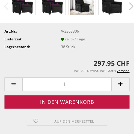
Art.Nr.:
V-3303306
Lieferzeit:
ca. 5-7 Tage
Lagerbestand:
38
Stück
297.95 CHF
inkl. 8.1% MwSt. inkl.Gratis
Versand
AUF DEN MERKZETTEL