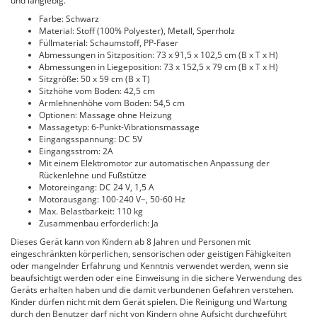
und langlebig.
Farbe: Schwarz
Material: Stoff (100% Polyester), Metall, Sperrholz
Füllmaterial: Schaumstoff, PP-Faser
Abmessungen in Sitzposition: 73 x 91,5 x 102,5 cm (B x T x H)
Abmessungen in Liegeposition: 73 x 152,5 x 79 cm (B x T x H)
Sitzgröße: 50 x 59 cm (B x T)
Sitzhöhe vom Boden: 42,5 cm
Armlehnenhöhe vom Boden: 54,5 cm
Optionen: Massage ohne Heizung
Massagetyp: 6-Punkt-Vibrationsmassage
Eingangsspannung: DC 5V
Eingangsstrom: 2A
Mit einem Elektromotor zur automatischen Anpassung der
Rückenlehne und Fußstütze
Motoreingang: DC 24 V, 1,5 A
Motorausgang: 100-240 V~, 50-60 Hz
Max. Belastbarkeit: 110 kg
Zusammenbau erforderlich: Ja
Dieses Gerät kann von Kindern ab 8 Jahren und Personen mit
eingeschränkten körperlichen, sensorischen oder geistigen Fähigkeiten
oder mangelnder Erfahrung und Kenntnis verwendet werden, wenn sie
beaufsichtigt werden oder eine Einweisung in die sichere Verwendung des
Geräts erhalten haben und die damit verbundenen Gefahren verstehen.
Kinder dürfen nicht mit dem Gerät spielen. Die Reinigung und Wartung
durch den Benutzer darf nicht von Kindern ohne Aufsicht durchgeführt