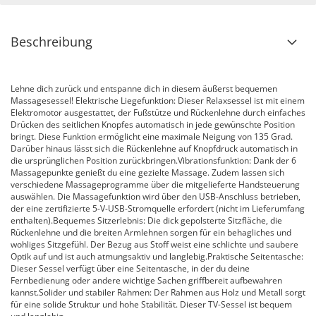
Beschreibung
Lehne dich zurück und entspanne dich in diesem äußerst bequemen
Massagesessel! Elektrische Liegefunktion: Dieser Relaxsessel ist mit einem
Elektromotor ausgestattet, der Fußstütze und Rückenlehne durch einfaches
Drücken des seitlichen Knopfes automatisch in jede gewünschte Position
bringt. Diese Funktion ermöglicht eine maximale Neigung von 135 Grad.
Darüber hinaus lässt sich die Rückenlehne auf Knopfdruck automatisch in
die ursprünglichen Position zurückbringen.Vibrationsfunktion: Dank der 6
Massagepunkte genießt du eine gezielte Massage. Zudem lassen sich
verschiedene Massageprogramme über die mitgelieferte Handsteuerung
auswählen. Die Massagefunktion wird über den USB-Anschluss betrieben,
der eine zertifizierte 5-V-USB-Stromquelle erfordert (nicht im Lieferumfang
enthalten).Bequemes Sitzerlebnis: Die dick gepolsterte Sitzfläche, die
Rückenlehne und die breiten Armlehnen sorgen für ein behagliches und
wohliges Sitzgefühl. Der Bezug aus Stoff weist eine schlichte und saubere
Optik auf und ist auch atmungsaktiv und langlebig.Praktische Seitentasche:
Dieser Sessel verfügt über eine Seitentasche, in der du deine
Fernbedienung oder andere wichtige Sachen griffbereit aufbewahren
kannst.Solider und stabiler Rahmen: Der Rahmen aus Holz und Metall sorgt
für eine solide Struktur und hohe Stabilität. Dieser TV-Sessel ist bequem