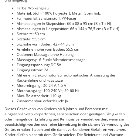
und langlebig.
Farbe: Wolkengrau
Material: Stoff (100% Polyester), Metall, Sperrholz
Füllmaterial: Schaumstoff, PP-Faser
Abmessungen in Sitzposition: 66 x 88 x 95 cm (B x T x H)
Abmessungen in Liegeposition: 66 x 144 x 76,5 cm (B x T x H)
Sitzbreite: 50 cm
Sitztiefe: 55,5 cm
Sitzhöhe vom Boden: 42 - 44,5 cm
Armlehnenhöhe vom Boden: 55,5 cm
Optionen: Massage ohne Heizung
Massagetyp: 6-Punkt-Vibrationsmassage
Eingangsspannung: DC 5V
Eingangsstrom: 2A
Mit einem Elektromotor zur automatischen Anpassung der
Rückenlehne und Fußstütze
Motoreingang: DC 24 V, 1,5 A
Motorausgang: 100-240 V~, 50-60 Hz
Max. Belastbarkeit: 110 kg
Zusammenbau erforderlich: Ja
Dieses Gerät kann von Kindern ab 8 Jahren und Personen mit
eingeschränkten körperlichen, sensorischen oder geistigen Fähigkeiten
oder mangelnder Erfahrung und Kenntnis verwendet werden, wenn sie
beaufsichtigt werden oder eine Einweisung in die sichere Verwendung des
Geräts erhalten haben und die damit verbundenen Gefahren verstehen.
Kinder dürfen nicht mit dem Gerät spielen. Die Reinigung und Wartung