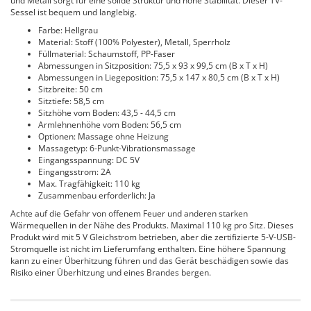
und Metall sorgt für eine solide Struktur und hohe Stabilität. Dieser TV-
Sessel ist bequem und langlebig.
Farbe: Hellgrau
Material: Stoff (100% Polyester), Metall, Sperrholz
Füllmaterial: Schaumstoff, PP-Faser
Abmessungen in Sitzposition: 75,5 x 93 x 99,5 cm (B x T x H)
Abmessungen in Liegeposition: 75,5 x 147 x 80,5 cm (B x T x H)
Sitzbreite: 50 cm
Sitztiefe: 58,5 cm
Sitzhöhe vom Boden: 43,5 - 44,5 cm
Armlehnenhöhe vom Boden: 56,5 cm
Optionen: Massage ohne Heizung
Massagetyp: 6-Punkt-Vibrationsmassage
Eingangsspannung: DC 5V
Eingangsstrom: 2A
Max. Tragfähigkeit: 110 kg
Zusammenbau erforderlich: Ja
Achte auf die Gefahr von offenem Feuer und anderen starken
Wärmequellen in der Nähe des Produkts. Maximal 110 kg pro Sitz. Dieses
Produkt wird mit 5 V Gleichstrom betrieben, aber die zertifizierte 5-V-USB-
Stromquelle ist nicht im Lieferumfang enthalten. Eine höhere Spannung
kann zu einer Überhitzung führen und das Gerät beschädigen sowie das
Risiko einer Überhitzung und eines Brandes bergen.