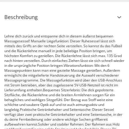
Beschreibung
Lehne dich zurück und entspanne dich in diesem äußerst bequemen
Massagesessel! Manuelle Liegefunktion: Dieser Ruhesessel lässt sich
mittels des Griffs an der rechten Seite verstellen. So kannst du das Fußteil
und die Rückenlehne manuell in jede beliebige Position bringen, um
höchsten Komfort zu genießen. Die Rückenlehne lässt sich max. 135 Grad
nach hinten verstellen. Durch einfaches Ziehen lässt sie sich schnell wieder
in die ursprüngliche Position bringen.Vibrationsfunktion: Mit den 6
Massagepunkten kann man eine gezielte Massage genießen. Außerdem
ermöglicht die mitgelieferte Handsteuerung die Auswahl verschiedener
Massageprogramme. Die Massagefunktion wird über den USB-Anschluss
mit Strom betrieben, aber das zugelassene 5V-USB-Netzteil ist nicht im
Lieferumfang enthalten.Bequemes Sitzerlebnis: Die dick gepolsterte
Sitzfläche, die Rückenlehne und die breiten Armlehnen sorgen für ein
behagliches und wohliges Sitzgefühl. Der Bezug aus Stoff weist eine
schlichte und saubere Optik auf und ist auch atmungsaktiv und
langlebig.Praktische Getränkehalter und Seitentasche: Dieser Sessel
verfügt über zwei praktische Getränkehalter und eine Seitentasche, in der
du deine Fernbedienung oder andere wichtige Sachen griffbereit
aufbewahren kannst.Solider und stabiler Rahmen: Der Rahmen aus Holz