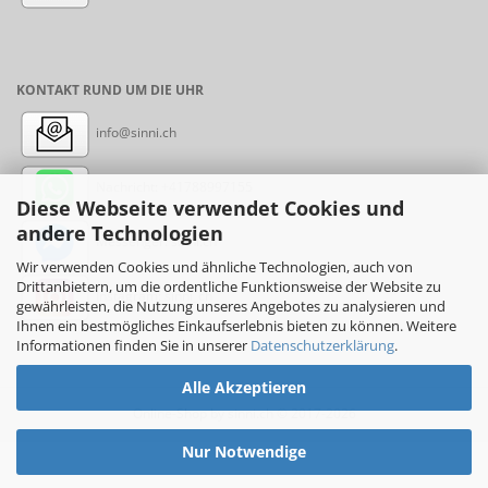
KONTAKT RUND UM DIE UHR
info@sinni.ch
Nachricht:
+41788997155
Diese Webseite verwendet Cookies und
andere Technologien
Messenger: sinni.ch
Wir verwenden Cookies und ähnliche Technologien, auch von
Drittanbietern, um die ordentliche Funktionsweise der Website zu
Instagram: sinni_ch
gewährleisten, die Nutzung unseres Angebotes zu analysieren und
Ihnen ein bestmögliches Einkaufserlebnis bieten zu können. Weitere
Informationen finden Sie in unserer
Datenschutzerklärung
.
Alle Akzeptieren
Online-Shop
by sinni.ch © 2017-2026
Nur Notwendige