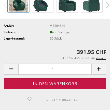
Art.Nr.:
V-3204614
Lieferzeit:
ca. 5-7 Tage
Lagerbestand:
36
Stück
391.95 CHF
inkl. 8.1% MwSt. inkl.Gratis
Versand
AUF DEN MERKZETTEL