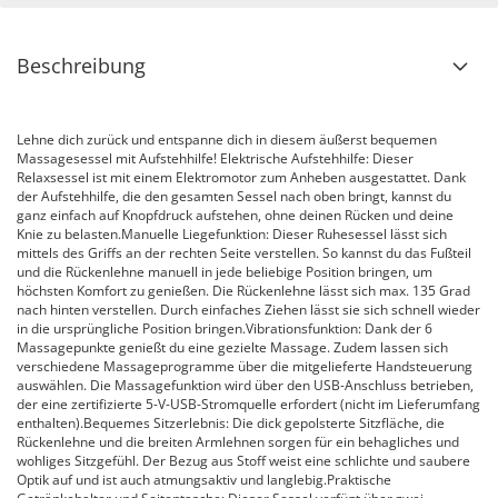
Beschreibung
Lehne dich zurück und entspanne dich in diesem äußerst bequemen
Massagesessel mit Aufstehhilfe! Elektrische Aufstehhilfe: Dieser
Relaxsessel ist mit einem Elektromotor zum Anheben ausgestattet. Dank
der Aufstehhilfe, die den gesamten Sessel nach oben bringt, kannst du
ganz einfach auf Knopfdruck aufstehen, ohne deinen Rücken und deine
Knie zu belasten.Manuelle Liegefunktion: Dieser Ruhesessel lässt sich
mittels des Griffs an der rechten Seite verstellen. So kannst du das Fußteil
und die Rückenlehne manuell in jede beliebige Position bringen, um
höchsten Komfort zu genießen. Die Rückenlehne lässt sich max. 135 Grad
nach hinten verstellen. Durch einfaches Ziehen lässt sie sich schnell wieder
in die ursprüngliche Position bringen.Vibrationsfunktion: Dank der 6
Massagepunkte genießt du eine gezielte Massage. Zudem lassen sich
verschiedene Massageprogramme über die mitgelieferte Handsteuerung
auswählen. Die Massagefunktion wird über den USB-Anschluss betrieben,
der eine zertifizierte 5-V-USB-Stromquelle erfordert (nicht im Lieferumfang
enthalten).Bequemes Sitzerlebnis: Die dick gepolsterte Sitzfläche, die
Rückenlehne und die breiten Armlehnen sorgen für ein behagliches und
wohliges Sitzgefühl. Der Bezug aus Stoff weist eine schlichte und saubere
Optik auf und ist auch atmungsaktiv und langlebig.Praktische