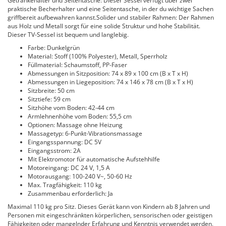
Getränkehalter und Seitentasche: Dieser Sessel verfügt über zwei
praktische Becherhalter und eine Seitentasche, in der du wichtige Sachen
griffbereit aufbewahren kannst.Solider und stabiler Rahmen: Der Rahmen
aus Holz und Metall sorgt für eine solide Struktur und hohe Stabilität.
Dieser TV-Sessel ist bequem und langlebig.
Farbe: Dunkelgrün
Material: Stoff (100% Polyester), Metall, Sperrholz
Füllmaterial: Schaumstoff, PP-Faser
Abmessungen in Sitzposition: 74 x 89 x 100 cm (B x T x H)
Abmessungen in Liegeposition: 74 x 146 x 78 cm (B x T x H)
Sitzbreite: 50 cm
Sitztiefe: 59 cm
Sitzhöhe vom Boden: 42-44 cm
Armlehnenhöhe vom Boden: 55,5 cm
Optionen: Massage ohne Heizung
Massagetyp: 6-Punkt-Vibrationsmassage
Eingangsspannung: DC 5V
Eingangsstrom: 2A
Mit Elektromotor für automatische Aufstehhilfe
Motoreingang: DC 24 V, 1,5 A
Motorausgang: 100-240 V~, 50-60 Hz
Max. Tragfähigkeit: 110 kg
Zusammenbau erforderlich: Ja
Maximal 110 kg pro Sitz. Dieses Gerät kann von Kindern ab 8 Jahren und
Personen mit eingeschränkten körperlichen, sensorischen oder geistigen
Fähigkeiten oder mangelnder Erfahrung und Kenntnis verwendet werden,