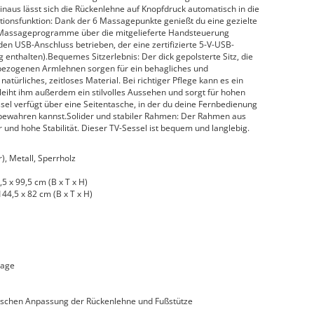
aus lässt sich die Rückenlehne auf Knopfdruck automatisch in die
ationsfunktion: Dank der 6 Massagepunkte genießt du eine gezielte
 Massageprogramme über die mitgelieferte Handsteuerung
en USB-Anschluss betrieben, der eine zertifizierte 5-V-USB-
 enthalten).Bequemes Sitzerlebnis: Der dick gepolsterte Sitz, die
 bezogenen Armlehnen sorgen für ein behagliches und
atürliches, zeitloses Material. Bei richtiger Pflege kann es ein
rleiht ihm außerdem ein stilvolles Aussehen und sorgt für hohen
sel verfügt über eine Seitentasche, in der du deine Fernbedienung
fbewahren kannst.Solider und stabiler Rahmen: Der Rahmen aus
ur und hohe Stabilität. Dieser TV-Sessel ist bequem und langlebig.
), Metall, Sperrholz
5 x 99,5 cm (B x T x H)
44,5 x 82 cm (B x T x H)
sage
ischen Anpassung der Rückenlehne und Fußstütze