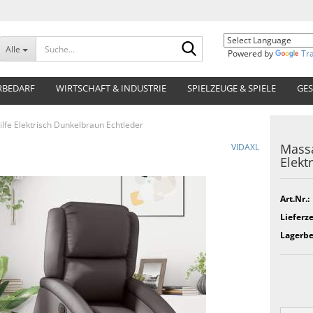
Suche...
Alle
Powered by
Tr
RBEDARF
WIRTSCHAFT & INDUSTRIE
SPIELZEUGE & SPIELE
GES
lfe Elektrisch Dunkelbraun Echtleder
Massa
VIDAXL
Elekt
Art.Nr.:
Lieferze
Lagerbe