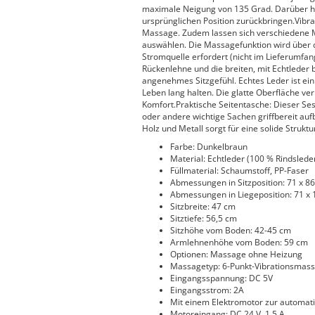
maximale Neigung von 135 Grad. Darüber hin
ursprünglichen Position zurückbringen.Vibr
Massage. Zudem lassen sich verschiedene
auswählen. Die Massagefunktion wird über d
Stromquelle erfordert (nicht im Lieferumfang
Rückenlehne und die breiten, mit Echtleder
angenehmes Sitzgefühl. Echtes Leder ist ein n
Leben lang halten. Die glatte Oberfläche ve
Komfort.Praktische Seitentasche: Dieser Ses
oder andere wichtige Sachen griffbereit au
Holz und Metall sorgt für eine solide Strukt
Farbe: Dunkelbraun
Material: Echtleder (100 % Rindsleder
Füllmaterial: Schaumstoff, PP-Faser
Abmessungen in Sitzposition: 71 x 86,
Abmessungen in Liegeposition: 71 x 1
Sitzbreite: 47 cm
Sitztiefe: 56,5 cm
Sitzhöhe vom Boden: 42-45 cm
Armlehnenhöhe vom Boden: 59 cm
Optionen: Massage ohne Heizung
Massagetyp: 6-Punkt-Vibrationsmas
Eingangsspannung: DC 5V
Eingangsstrom: 2A
Mit einem Elektromotor zur automat
Motoreingang: DC 24 V, 1,5 A