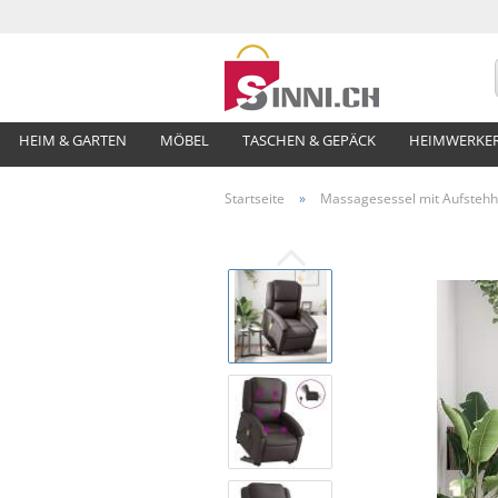
HEIM & GARTEN
MÖBEL
TASCHEN & GEPÄCK
HEIMWERKE
Startseite
»
Massagesessel mit Aufstehhi