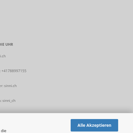
IE UHR
i.ch
:
+41788997155
: sinni.ch
 sinni_ch
Alle Akzeptieren
 die