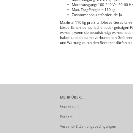
Motorausgang: 100-240 V~, 50-60 H
Max. Tragfähigkeit: 110 kg
Zusammenbau erforderlich: Ja
Maximal 110 kg pro Sitz. Dieses Gerät kann
körperlichen, sensorischen oder geistigen 
werden, wenn sie beaufsichtigt werden oder
haben und die damit verbundenen Gefahren v
und Wartung durch den Benutzer dürfen nich
MEHR ÜBER...
Impressum
Kontakt
Versand- & Zahlungsbedingungen