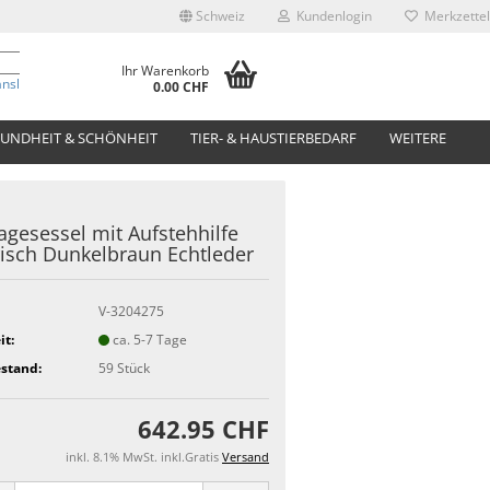
Schweiz
Kundenlogin
Merkzettel
Ihr Warenkorb
anslate
0.00 CHF
UNDHEIT & SCHÖNHEIT
TIER- & HAUSTIERBEDARF
WEITERE
gesessel mit Aufstehhilfe
risch Dunkelbraun Echtleder
V-3204275
it:
ca. 5-7 Tage
stand:
59
Stück
642.95 CHF
inkl. 8.1% MwSt. inkl.Gratis
Versand