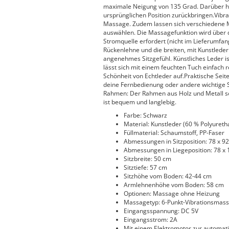
maximale Neigung von 135 Grad. Darüber hin
ursprünglichen Position zurückbringen.Vibr
Massage. Zudem lassen sich verschiedene
auswählen. Die Massagefunktion wird über d
Stromquelle erfordert (nicht im Lieferumfang
Rückenlehne und die breiten, mit Kunstlede
angenehmes Sitzgefühl. Künstliches Leder is
lässt sich mit einem feuchten Tuch einfach r
Schönheit von Echtleder auf.Praktische Seite
deine Fernbedienung oder andere wichtige S
Rahmen: Der Rahmen aus Holz und Metall sorg
ist bequem und langlebig.
Farbe: Schwarz
Material: Kunstleder (60 % Polyureth
Füllmaterial: Schaumstoff, PP-Faser
Abmessungen in Sitzposition: 78 x 92 
Abmessungen in Liegeposition: 78 x 1
Sitzbreite: 50 cm
Sitztiefe: 57 cm
Sitzhöhe vom Boden: 42-44 cm
Armlehnenhöhe vom Boden: 58 cm
Optionen: Massage ohne Heizung
Massagetyp: 6-Punkt-Vibrationsmas
Eingangsspannung: DC 5V
Eingangsstrom: 2A
Mit einem Elektromotor zur automat