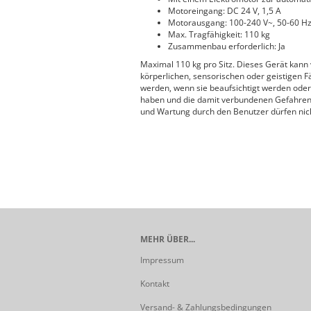
Motoreingang: DC 24 V, 1,5 A
Motorausgang: 100-240 V~, 50-60 H
Max. Tragfähigkeit: 110 kg
Zusammenbau erforderlich: Ja
Maximal 110 kg pro Sitz. Dieses Gerät kann
körperlichen, sensorischen oder geistigen 
werden, wenn sie beaufsichtigt werden oder
haben und die damit verbundenen Gefahren v
und Wartung durch den Benutzer dürfen nich
MEHR ÜBER...
Impressum
Kontakt
Versand- & Zahlungsbedingungen