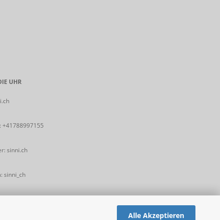
IE UHR
i.ch
:
+41788997155
: sinni.ch
 sinni_ch
Alle Akzeptieren