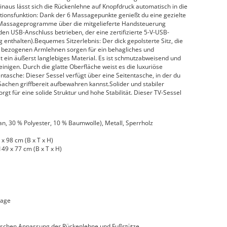
aus lässt sich die Rückenlehne auf Knopfdruck automatisch in die
ationsfunktion: Dank der 6 Massagepunkte genießt du eine gezielte
 Massageprogramme über die mitgelieferte Handsteuerung
en USB-Anschluss betrieben, der eine zertifizierte 5-V-USB-
 enthalten).Bequemes Sitzerlebnis: Der dick gepolsterte Sitz, die
r bezogenen Armlehnen sorgen für ein behagliches und
t ein äußerst langlebiges Material. Es ist schmutzabweisend und
einigen. Durch die glatte Oberfläche weist es die luxuriöse
ntasche: Dieser Sessel verfügt über eine Seitentasche, in der du
achen griffbereit aufbewahren kannst.Solider und stabiler
t für eine solide Struktur und hohe Stabilität. Dieser TV-Sessel
an, 30 % Polyester, 10 % Baumwolle), Metall, Sperrholz
x 98 cm (B x T x H)
49 x 77 cm (B x T x H)
sage
ischen Anpassung der Rückenlehne und Fußstütze