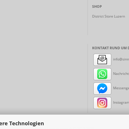
SHOP
District Store Luzern
KONTAKT RUND UM D
info@sinn
Nachricht
Messenger
Instagram:
ere Technologien
Online-Shop
by sinni.ch © 2017-2026