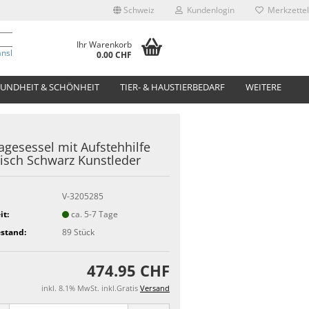
Schweiz
Kundenlogin
Merkzettel
Ihr Warenkorb
anslate
0.00 CHF
UNDHEIT & SCHÖNHEIT
TIER- & HAUSTIERBEDARF
WEITERE
gesessel mit Aufstehhilfe
risch Schwarz Kunstleder
V-3205285
it:
ca. 5-7 Tage
stand:
89
Stück
474.95 CHF
inkl. 8.1% MwSt. inkl.Gratis
Versand