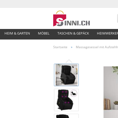
HEIM & GARTEN
MÖBEL
TASCHEN & GEPÄCK
HEIMWERKE
Startseite
»
Massagesessel mit Aufstehhi