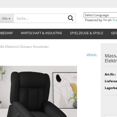
Suche...
Alle
Powered by
Tr
RBEDARF
WIRTSCHAFT & INDUSTRIE
SPIELZEUGE & SPIELE
GES
lfe Elektrisch Schwarz Kunstleder
Massa
VIDAXL
Elekt
Art.Nr.:
Lieferze
Lagerbe