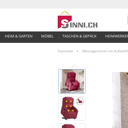
HEIM & GARTEN
MÖBEL
TASCHEN & GEPÄCK
HEIMWERKE
Startseite
»
Massagesessel mit Aufstehhi