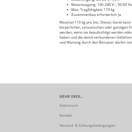
Motorausgang: 100-240 V~, 50-60 H
Max. Tragfähigkeit: 110 kg
Zusammenbau erforderlich: Ja
Maximal 110 kg pro Sitz. Dieses Gerät kann
körperlichen, sensorischen oder geistigen 
werden, wenn sie beaufsichtigt werden oder
haben und die damit verbundenen Gefahren v
und Wartung durch den Benutzer dürfen nich
MEHR ÜBER...
Impressum
Kontakt
Versand- & Zahlungsbedingungen