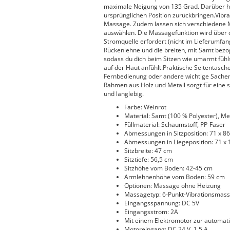
maximale Neigung von 135 Grad. Darüber hin
ursprünglichen Position zurückbringen.Vibr
Massage. Zudem lassen sich verschiedene
auswählen. Die Massagefunktion wird über d
Stromquelle erfordert (nicht im Lieferumfang
Rückenlehne und die breiten, mit Samt bez
sodass du dich beim Sitzen wie umarmt fühl
auf der Haut anfühlt.Praktische Seitentasche
Fernbedienung oder andere wichtige Sachen 
Rahmen aus Holz und Metall sorgt für eine s
und langlebig.
Farbe: Weinrot
Material: Samt (100 % Polyester), Met
Füllmaterial: Schaumstoff, PP-Faser
Abmessungen in Sitzposition: 71 x 86,
Abmessungen in Liegeposition: 71 x 1
Sitzbreite: 47 cm
Sitztiefe: 56,5 cm
Sitzhöhe vom Boden: 42-45 cm
Armlehnenhöhe vom Boden: 59 cm
Optionen: Massage ohne Heizung
Massagetyp: 6-Punkt-Vibrationsmas
Eingangsspannung: DC 5V
Eingangsstrom: 2A
Mit einem Elektromotor zur automat
Motoreingang: DC 24 V, 1,5 A