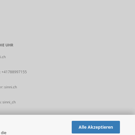
IE UHR
i.ch
:
+41788997155
: sinni.ch
 sinni_ch
Alle Akzeptieren
 die