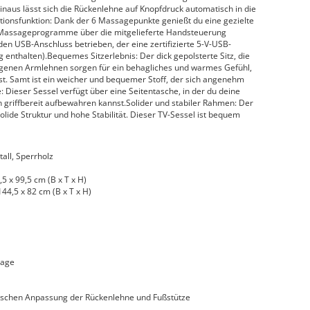
aus lässt sich die Rückenlehne auf Knopfdruck automatisch in die
ationsfunktion: Dank der 6 Massagepunkte genießt du eine gezielte
 Massageprogramme über die mitgelieferte Handsteuerung
en USB-Anschluss betrieben, der eine zertifizierte 5-V-USB-
 enthalten).Bequemes Sitzerlebnis: Der dick gepolsterte Sitz, die
ogenen Armlehnen sorgen für ein behagliches und warmes Gefühl,
st. Samt ist ein weicher und bequemer Stoff, der sich angenehm
: Dieser Sessel verfügt über eine Seitentasche, in der du deine
griffbereit aufbewahren kannst.Solider und stabiler Rahmen: Der
olide Struktur und hohe Stabilität. Dieser TV-Sessel ist bequem
all, Sperrholz
5 x 99,5 cm (B x T x H)
44,5 x 82 cm (B x T x H)
sage
ischen Anpassung der Rückenlehne und Fußstütze