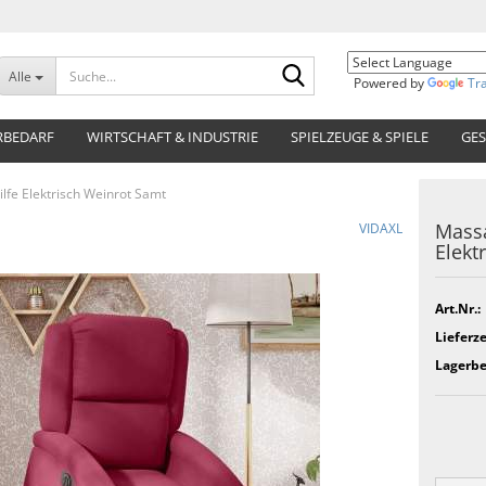
Suche...
Alle
Powered by
Tr
RBEDARF
WIRTSCHAFT & INDUSTRIE
SPIELZEUGE & SPIELE
GES
lfe Elektrisch Weinrot Samt
Massa
VIDAXL
Elekt
Art.Nr.:
Lieferze
Lagerbe