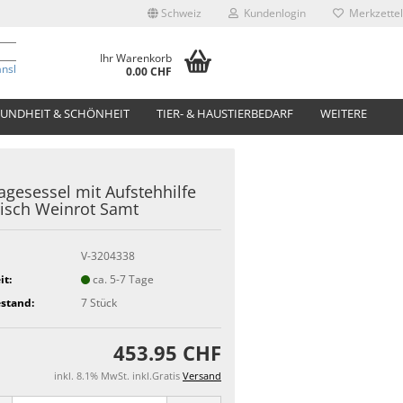
Schweiz
Kundenlogin
Merkzettel
Ihr Warenkorb
anslate
0.00 CHF
UNDHEIT & SCHÖNHEIT
TIER- & HAUSTIERBEDARF
WEITERE
gesessel mit Aufstehhilfe
risch Weinrot Samt
V-3204338
it:
ca. 5-7 Tage
stand:
7
Stück
453.95 CHF
inkl. 8.1% MwSt. inkl.Gratis
Versand