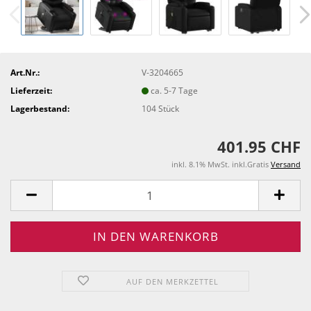
Art.Nr.:
V-3204665
Lieferzeit:
ca. 5-7 Tage
Lagerbestand:
104
Stück
401.95 CHF
inkl. 8.1% MwSt. inkl.Gratis
Versand
AUF DEN MERKZETTEL