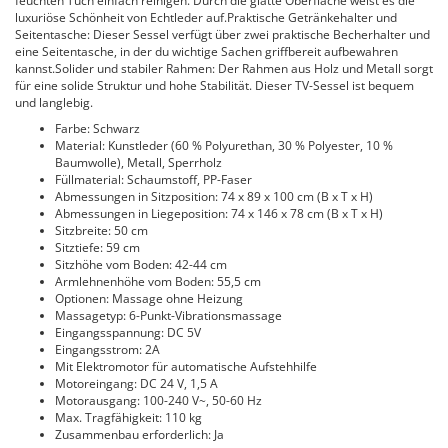
feuchten Tuch einfach reinigen. Durch die glatte Oberfläche weist es die
luxuriöse Schönheit von Echtleder auf.Praktische Getränkehalter und
Seitentasche: Dieser Sessel verfügt über zwei praktische Becherhalter und
eine Seitentasche, in der du wichtige Sachen griffbereit aufbewahren
kannst.Solider und stabiler Rahmen: Der Rahmen aus Holz und Metall sorgt
für eine solide Struktur und hohe Stabilität. Dieser TV-Sessel ist bequem
und langlebig.
Farbe: Schwarz
Material: Kunstleder (60 % Polyurethan, 30 % Polyester, 10 %
Baumwolle), Metall, Sperrholz
Füllmaterial: Schaumstoff, PP-Faser
Abmessungen in Sitzposition: 74 x 89 x 100 cm (B x T x H)
Abmessungen in Liegeposition: 74 x 146 x 78 cm (B x T x H)
Sitzbreite: 50 cm
Sitztiefe: 59 cm
Sitzhöhe vom Boden: 42-44 cm
Armlehnenhöhe vom Boden: 55,5 cm
Optionen: Massage ohne Heizung
Massagetyp: 6-Punkt-Vibrationsmassage
Eingangsspannung: DC 5V
Eingangsstrom: 2A
Mit Elektromotor für automatische Aufstehhilfe
Motoreingang: DC 24 V, 1,5 A
Motorausgang: 100-240 V~, 50-60 Hz
Max. Tragfähigkeit: 110 kg
Zusammenbau erforderlich: Ja