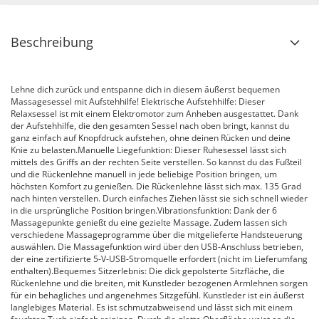
Beschreibung
Lehne dich zurück und entspanne dich in diesem äußerst bequemen
Massagesessel mit Aufstehhilfe! Elektrische Aufstehhilfe: Dieser
Relaxsessel ist mit einem Elektromotor zum Anheben ausgestattet. Dank
der Aufstehhilfe, die den gesamten Sessel nach oben bringt, kannst du
ganz einfach auf Knopfdruck aufstehen, ohne deinen Rücken und deine
Knie zu belasten.Manuelle Liegefunktion: Dieser Ruhesessel lässt sich
mittels des Griffs an der rechten Seite verstellen. So kannst du das Fußteil
und die Rückenlehne manuell in jede beliebige Position bringen, um
höchsten Komfort zu genießen. Die Rückenlehne lässt sich max. 135 Grad
nach hinten verstellen. Durch einfaches Ziehen lässt sie sich schnell wieder
in die ursprüngliche Position bringen.Vibrationsfunktion: Dank der 6
Massagepunkte genießt du eine gezielte Massage. Zudem lassen sich
verschiedene Massageprogramme über die mitgelieferte Handsteuerung
auswählen. Die Massagefunktion wird über den USB-Anschluss betrieben,
der eine zertifizierte 5-V-USB-Stromquelle erfordert (nicht im Lieferumfang
enthalten).Bequemes Sitzerlebnis: Die dick gepolsterte Sitzfläche, die
Rückenlehne und die breiten, mit Kunstleder bezogenen Armlehnen sorgen
für ein behagliches und angenehmes Sitzgefühl. Kunstleder ist ein äußerst
langlebiges Material. Es ist schmutzabweisend und lässt sich mit einem