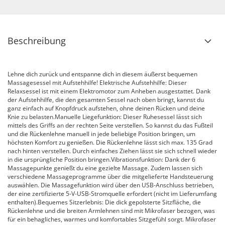
Beschreibung
Lehne dich zurück und entspanne dich in diesem äußerst bequemen
Massagesessel mit Aufstehhilfe! Elektrische Aufstehhilfe: Dieser
Relaxsessel ist mit einem Elektromotor zum Anheben ausgestattet. Dank
der Aufstehhilfe, die den gesamten Sessel nach oben bringt, kannst du
ganz einfach auf Knopfdruck aufstehen, ohne deinen Rücken und deine
Knie zu belasten.Manuelle Liegefunktion: Dieser Ruhesessel lässt sich
mittels des Griffs an der rechten Seite verstellen. So kannst du das Fußteil
und die Rückenlehne manuell in jede beliebige Position bringen, um
höchsten Komfort zu genießen. Die Rückenlehne lässt sich max. 135 Grad
nach hinten verstellen. Durch einfaches Ziehen lässt sie sich schnell wieder
in die ursprüngliche Position bringen.Vibrationsfunktion: Dank der 6
Massagepunkte genießt du eine gezielte Massage. Zudem lassen sich
verschiedene Massageprogramme über die mitgelieferte Handsteuerung
auswählen. Die Massagefunktion wird über den USB-Anschluss betrieben,
der eine zertifizierte 5-V-USB-Stromquelle erfordert (nicht im Lieferumfang
enthalten).Bequemes Sitzerlebnis: Die dick gepolsterte Sitzfläche, die
Rückenlehne und die breiten Armlehnen sind mit Mikrofaser bezogen, was
für ein behagliches, warmes und komfortables Sitzgefühl sorgt. Mikrofaser