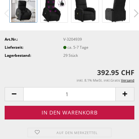
Art.Nr.:
V-3204939
Lieferzeit:
ca. 5-7 Tage
Lagerbestand:
29
Stück
392.95 CHF
inkl. 8.1% MwSt. inkl.Gratis
Versand
AUF DEN MERKZETTEL