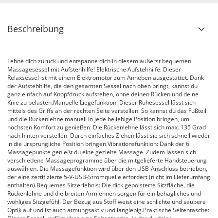
Beschreibung
Lehne dich zurück und entspanne dich in diesem äußerst bequemen
Massagesessel mit Aufstehhilfe! Elektrische Aufstehhilfe: Dieser
Relaxsessel ist mit einem Elektromotor zum Anheben ausgestattet. Dank
der Aufstehhilfe, die den gesamten Sessel nach oben bringt, kannst du
ganz einfach auf Knopfdruck aufstehen, ohne deinen Rücken und deine
Knie zu belasten.Manuelle Liegefunktion: Dieser Ruhesessel lässt sich
mittels des Griffs an der rechten Seite verstellen. So kannst du das Fußteil
und die Rückenlehne manuell in jede beliebige Position bringen, um
höchsten Komfort zu genießen. Die Rückenlehne lässt sich max. 135 Grad
nach hinten verstellen. Durch einfaches Ziehen lässt sie sich schnell wieder
in die ursprüngliche Position bringen.Vibrationsfunktion: Dank der 6
Massagepunkte genießt du eine gezielte Massage. Zudem lassen sich
verschiedene Massageprogramme über die mitgelieferte Handsteuerung
auswählen. Die Massagefunktion wird über den USB-Anschluss betrieben,
der eine zertifizierte 5-V-USB-Stromquelle erfordert (nicht im Lieferumfang
enthalten).Bequemes Sitzerlebnis: Die dick gepolsterte Sitzfläche, die
Rückenlehne und die breiten Armlehnen sorgen für ein behagliches und
wohliges Sitzgefühl. Der Bezug aus Stoff weist eine schlichte und saubere
Optik auf und ist auch atmungsaktiv und langlebig.Praktische Seitentasche: