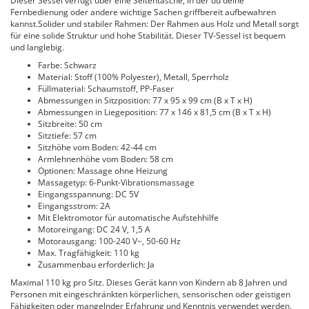
Dieser Sessel verfügt über eine Seitentasche, in der du deine
Fernbedienung oder andere wichtige Sachen griffbereit aufbewahren
kannst.Solider und stabiler Rahmen: Der Rahmen aus Holz und Metall sorgt
für eine solide Struktur und hohe Stabilität. Dieser TV-Sessel ist bequem
und langlebig.
Farbe: Schwarz
Material: Stoff (100% Polyester), Metall, Sperrholz
Füllmaterial: Schaumstoff, PP-Faser
Abmessungen in Sitzposition: 77 x 95 x 99 cm (B x T x H)
Abmessungen in Liegeposition: 77 x 146 x 81,5 cm (B x T x H)
Sitzbreite: 50 cm
Sitztiefe: 57 cm
Sitzhöhe vom Boden: 42-44 cm
Armlehnenhöhe vom Boden: 58 cm
Optionen: Massage ohne Heizung
Massagetyp: 6-Punkt-Vibrationsmassage
Eingangsspannung: DC 5V
Eingangsstrom: 2A
Mit Elektromotor für automatische Aufstehhilfe
Motoreingang: DC 24 V, 1,5 A
Motorausgang: 100-240 V~, 50-60 Hz
Max. Tragfähigkeit: 110 kg
Zusammenbau erforderlich: Ja
Maximal 110 kg pro Sitz. Dieses Gerät kann von Kindern ab 8 Jahren und
Personen mit eingeschränkten körperlichen, sensorischen oder geistigen
Fähigkeiten oder mangelnder Erfahrung und Kenntnis verwendet werden,