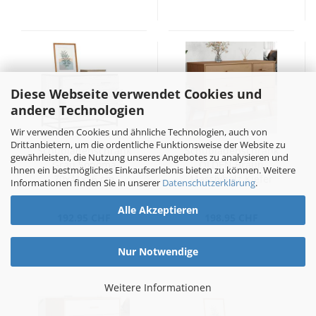
Diese Webseite verwendet Cookies und
andere Technologien
Wir verwenden Cookies und ähnliche Technologien, auch von
Drittanbietern, um die ordentliche Funktionsweise der Website zu
Schubladenschrank
Schubladenschrank
gewährleisten, die Nutzung unseres Angebotes zu analysieren und
Grau Sonoma
OLDEN Braun
Ihnen ein bestmögliches Einkaufserlebnis bieten zu können. Weitere
70x41x56 cm
Massivholz Kiefer
Informationen finden Sie in unserer
Datenschutzerklärung
.
Holzwerkstoff
Alle Akzeptieren
192.95 CHF
198.95 CHF
Nur Notwendige
Weitere Informationen