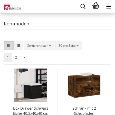
Kommoden
Sortieren nach
pro Seite
Sortieren nach
80 pro Seite
1
2
»
Box Drawer Schwarz
Schrank mit 2
Eiche 40,5x40x40 cm
Schubladen