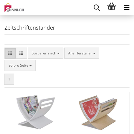
Zeitschriftenständer
Sortieren nach
Sortieren nach
Alle Hersteller
pro Seite
80 pro Seite
1