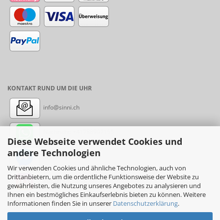
KONTAKT RUND UM DIE UHR
info@sinni.ch
Nachricht:
+41788997155
Diese Webseite verwendet Cookies und
andere Technologien
Messenger: sinni.ch
Wir verwenden Cookies und ähnliche Technologien, auch von
Drittanbietern, um die ordentliche Funktionsweise der Website zu
Instagram: sinni_ch
gewährleisten, die Nutzung unseres Angebotes zu analysieren und
Ihnen ein bestmögliches Einkaufserlebnis bieten zu können. Weitere
Informationen finden Sie in unserer
Datenschutzerklärung
.