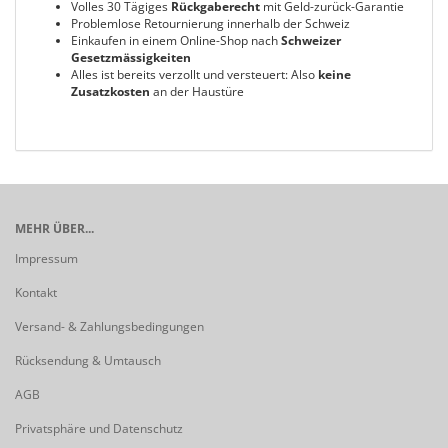
Volles 30 Tägiges
Rückgaberecht
mit Geld-zurück-Garantie
Problemlose Retournierung innerhalb der Schweiz
Einkaufen in einem Online-Shop nach
Schweizer
Gesetzmässigkeiten
Alles ist bereits verzollt und versteuert: Also
keine
Zusatzkosten
an der Haustüre
MEHR ÜBER...
Impressum
Kontakt
Versand- & Zahlungsbedingungen
Rücksendung & Umtausch
AGB
Privatsphäre und Datenschutz