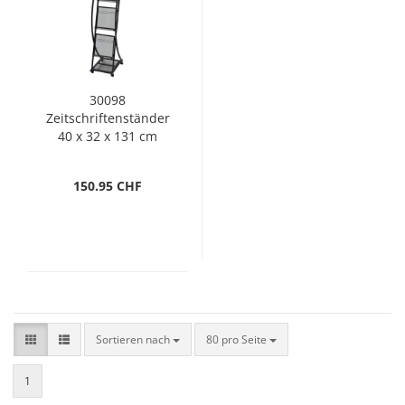
30098
Zeitschriftenständer
40 x 32 x 131 cm
Schwarz A4
150.95 CHF
Sortieren nach
pro Seite
Sortieren nach
80 pro Seite
1