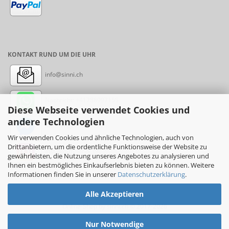
KONTAKT RUND UM DIE UHR
info@sinni.ch
Nachricht:
+41788997155
Diese Webseite verwendet Cookies und
andere Technologien
Messenger: sinni.ch
Wir verwenden Cookies und ähnliche Technologien, auch von
Drittanbietern, um die ordentliche Funktionsweise der Website zu
Instagram: sinni_ch
gewährleisten, die Nutzung unseres Angebotes zu analysieren und
Ihnen ein bestmögliches Einkaufserlebnis bieten zu können. Weitere
Informationen finden Sie in unserer
Datenschutzerklärung
.
Alle Akzeptieren
Online-Shop
by sinni.ch © 2017-2026
Nur Notwendige