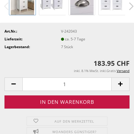
Art.Nr.:
V-242043
Lieferzeit:
ca. 5-7 Tage
Lagerbestand:
7
Stück
183.95 CHF
inkl. 8.1% MwSt. inkl.Gratis
Versand
AUF DEN MERKZETTEL
WOANDERS GÜNSTIGER?