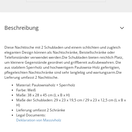
Beschreibung
Diese Nachttische mit 2 Schubladen und einem schlichten und zugleich
eleganten Design können als Nachtschränke, Beistellschränke oder
Telefonständer verwendet werden.Die Schubladen bieten reichlich Platz,
um kleinere Gegenstände geordnet und griffbereit aufzubewahren. Die
aus stabilem Sperrholz und hochwertigem Paulownia-Holz gefertigten,
pflegeleichten Nachtschränke sind sehr langlebig und wartungsarm.Die
Lieferung umfasst 2 Nachttische.
Material: Paulowniaholz + Sperrholz
Farbe: Weiß
Maße: 38 x 28 x 45 cm (L x B x H)
Maße der Schubladen: 29 x 23 x 19,5 cm / 29 x 23 x 12,5 cm (L x B x
H)
Lieferung umfasst 2 Schränke
Legal Documents:
Deklaration von Massivholz