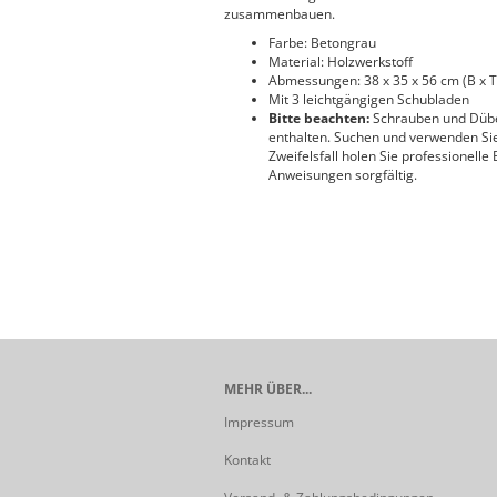
zusammenbauen.
Farbe: Betongrau
Material: Holzwerkstoff
Abmessungen: 38 x 35 x 56 cm (B x T
Mit 3 leichtgängigen Schubladen
Bitte beachten:
Schrauben und Dübel
enthalten. Suchen und verwenden Sie
Zweifelsfall holen Sie professionelle
Anweisungen sorgfältig.
MEHR ÜBER...
Impressum
Kontakt