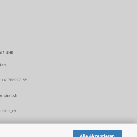
IE UHR
i.ch
:
+41788997155
: sinni.ch
 sinni_ch
Alle Akzeptieren