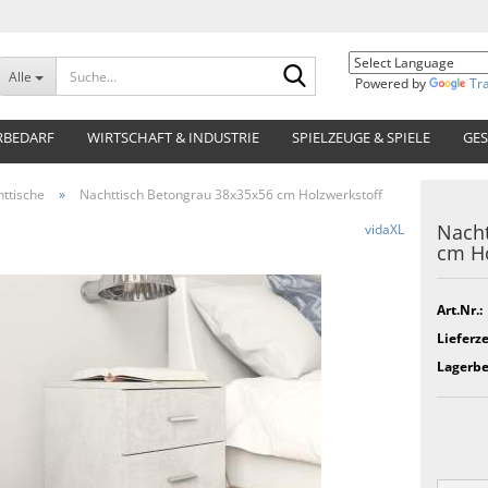
Suche...
Alle
Powered by
Tr
RBEDARF
WIRTSCHAFT & INDUSTRIE
SPIELZEUGE & SPIELE
GES
ttische
»
Nachttisch Betongrau 38x35x56 cm Holzwerkstoff
Nacht
vidaXL
cm Ho
Art.Nr.:
Lieferze
Lagerbe