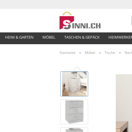
HEIM & GARTEN
MÖBEL
TASCHEN & GEPÄCK
HEIMWERKE
Startseite
»
Möbel
»
Tische
»
Nach