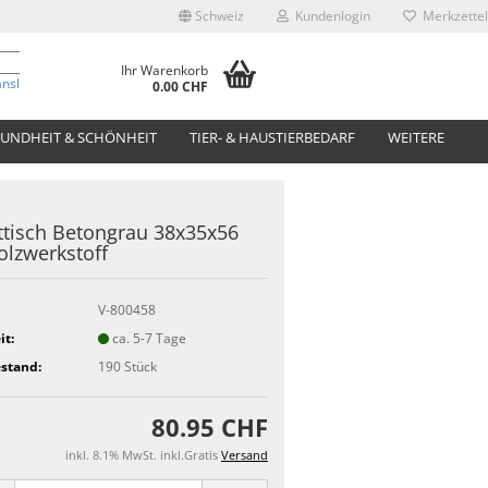
Schweiz
Kundenlogin
Merkzettel
Ihr Warenkorb
anslate
0.00 CHF
UNDHEIT & SCHÖNHEIT
TIER- & HAUSTIERBEDARF
WEITERE
tisch Betongrau 38x35x56
lzwerkstoff
V-800458
it:
ca. 5-7 Tage
stand:
190
Stück
80.95 CHF
inkl. 8.1% MwSt. inkl.Gratis
Versand