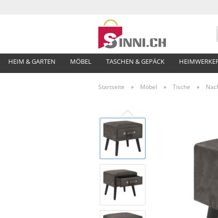
HEIM & GARTEN
MÖBEL
TASCHEN & GEPÄCK
HEIMWERKE
Startseite
»
Möbel
»
Tische
»
Nach