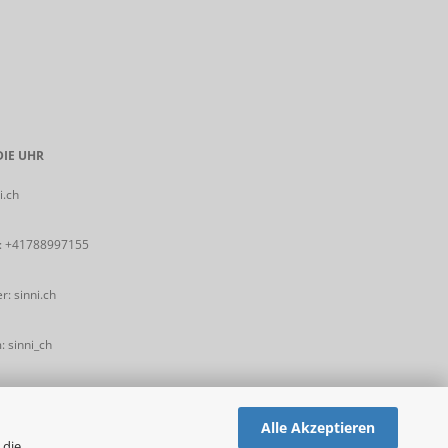
IE UHR
i.ch
:
+41788997155
: sinni.ch
 sinni_ch
Alle Akzeptieren
 die