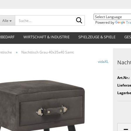
Suche...
Alle
Powered by
Tr
RBEDARF
WIRTSCHAFT & INDUSTRIE
SPIELZEUGE & SPIELE
GES
ttische
»
Nachttisch Grau 40x35x40 Samt
Nacht
vidaXL
Art.Nr.:
Lieferze
Lagerbe