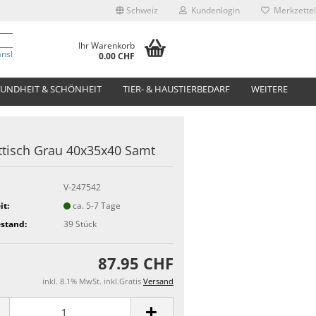
Schweiz
Kundenlogin
Merkzettel
Ihr Warenkorb
anslate
0.00 CHF
UNDHEIT & SCHÖNHEIT
TIER- & HAUSTIERBEDARF
WEITERE
tisch Grau 40x35x40 Samt
V-247542
it:
ca. 5-7 Tage
stand:
39
Stück
87.95 CHF
inkl. 8.1% MwSt. inkl.Gratis
Versand