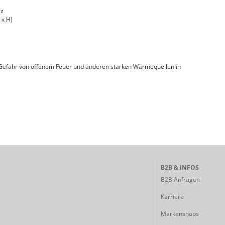
lz
 x H)
e Gefahr von offenem Feuer und anderen starken Wärmequellen in
B2B & INFOS
B2B Anfragen
Karriere
Markenshops