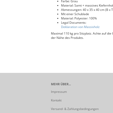
Farbe: Grau
Material: Samt + massives Kiefernho
Abmessungen: 40 x 35 x 40 cm (B x T
Mit einer Schublade
Material: Polyester: 100%
Legal Documents:
Deklaration von Massivholz
Maximal 110 kg pro Sitzplatz. Achte auf di
der Nähe des Produkts.
MEHR ÜBER...
Impressum
Kontakt
Versand- & Zahlungsbedingungen