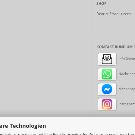
SHOP
District Store Luzern
KONTAKT RUND UM D
info@sinn
Nachricht
Messenger
Instagram:
ere Technologien
Online-Shop
by sinni.ch © 2017-2026
nbietern, um die ordentliche Funktionsweise der Website zu gewährleisten,