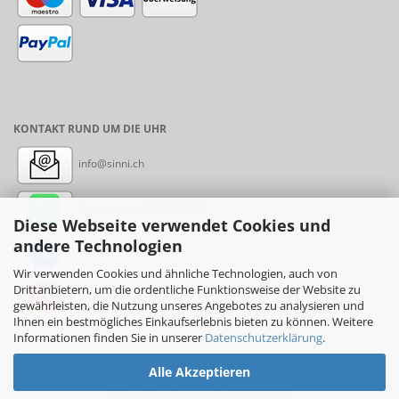
KONTAKT RUND UM DIE UHR
info@sinni.ch
Nachricht:
+41788997155
Diese Webseite verwendet Cookies und
andere Technologien
Messenger: sinni.ch
Wir verwenden Cookies und ähnliche Technologien, auch von
Drittanbietern, um die ordentliche Funktionsweise der Website zu
Instagram: sinni_ch
gewährleisten, die Nutzung unseres Angebotes zu analysieren und
Ihnen ein bestmögliches Einkaufserlebnis bieten zu können. Weitere
Informationen finden Sie in unserer
Datenschutzerklärung
.
Alle Akzeptieren
Online-Shop
by sinni.ch © 2017-2026