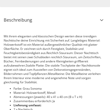
Beschreibung
Mit ihrem eleganten und klassischen Design werten diese trendigen
Nachttische deine Einrichtung mit Sicherheit auf. Langlebiges Material:
Holzwerkstoff ist ein Material außergewöhnlicher Qualität mit glatter
Oberfläche. Er zeichnet sich durch Festigkeit, Stabilität und
Feuchtigkeitsbeständigkeit aus.Reichlich Stauraum: Dieser Nachttisch
bietet mit seinen zwei Schubladen reichlich Stauraum, um Zeitschriften,
Bücher, Fernbedienungen und andere Kleinigkeiten griffbereit
aufzubewahren.Stabile Platte: Die stabile Tischplatte der Nachtkonsole
eignet sich ideal zum Ausstellen von Dekorationsgegenständen,
Bilderrahmen und Topfpflanzen.Metallbeine: Die Metallbeine verleihen
Ihrem Interieur eine moderne und angenehme Note und sorgen
gleichzeitig für Stabilität.
Farbe: Grau Sonoma
Material: Holzwerkstoff, Metall
Abmessungen (jeweils): 40 x 41 x 40 cm (B x T x H)
Zusammenbau erforderlich: Ja
Lieferung umfasst:
2 x Nachttisch