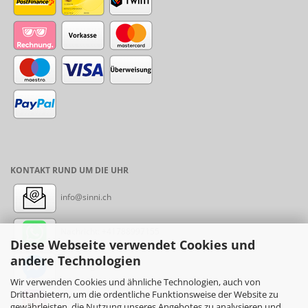
KONTAKT RUND UM DIE UHR
info@sinni.ch
Nachricht:
+41788997155
Diese Webseite verwendet Cookies und
andere Technologien
Messenger: sinni.ch
Wir verwenden Cookies und ähnliche Technologien, auch von
Drittanbietern, um die ordentliche Funktionsweise der Website zu
Instagram: sinni_ch
gewährleisten, die Nutzung unseres Angebotes zu analysieren und