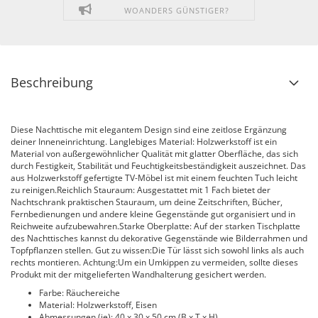
WOANDERS GÜNSTIGER?
Beschreibung
Diese Nachttische mit elegantem Design sind eine zeitlose Ergänzung
deiner Inneneinrichtung. Langlebiges Material: Holzwerkstoff ist ein
Material von außergewöhnlicher Qualität mit glatter Oberfläche, das sich
durch Festigkeit, Stabilität und Feuchtigkeitsbeständigkeit auszeichnet. Das
aus Holzwerkstoff gefertigte TV-Möbel ist mit einem feuchten Tuch leicht
zu reinigen.Reichlich Stauraum: Ausgestattet mit 1 Fach bietet der
Nachtschrank praktischen Stauraum, um deine Zeitschriften, Bücher,
Fernbedienungen und andere kleine Gegenstände gut organisiert und in
Reichweite aufzubewahren.Starke Oberplatte: Auf der starken Tischplatte
des Nachttisches kannst du dekorative Gegenstände wie Bilderrahmen und
Topfpflanzen stellen. Gut zu wissen:Die Tür lässt sich sowohl links als auch
rechts montieren. Achtung:Um ein Umkippen zu vermeiden, sollte dieses
Produkt mit der mitgelieferten Wandhalterung gesichert werden.
Farbe: Räuchereiche
Material: Holzwerkstoff, Eisen
Abmessungen (je): 40 x 30 x 50 cm (B x T x H)