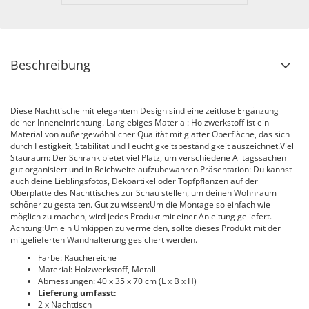
Beschreibung
Diese Nachttische mit elegantem Design sind eine zeitlose Ergänzung
deiner Inneneinrichtung. Langlebiges Material: Holzwerkstoff ist ein
Material von außergewöhnlicher Qualität mit glatter Oberfläche, das sich
durch Festigkeit, Stabilität und Feuchtigkeitsbeständigkeit auszeichnet.Viel
Stauraum: Der Schrank bietet viel Platz, um verschiedene Alltagssachen
gut organisiert und in Reichweite aufzubewahren.Präsentation: Du kannst
auch deine Lieblingsfotos, Dekoartikel oder Topfpflanzen auf der
Oberplatte des Nachttisches zur Schau stellen, um deinen Wohnraum
schöner zu gestalten. Gut zu wissen:Um die Montage so einfach wie
möglich zu machen, wird jedes Produkt mit einer Anleitung geliefert.
Achtung:Um ein Umkippen zu vermeiden, sollte dieses Produkt mit der
mitgelieferten Wandhalterung gesichert werden.
Farbe: Räuchereiche
Material: Holzwerkstoff, Metall
Abmessungen: 40 x 35 x 70 cm (L x B x H)
Lieferung umfasst:
2 x Nachttisch