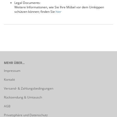
Legal Documents:
Weitere Informationen, wie Sie Ihre Möbel vor dem Umkippen
schützen können; finden Sie
hier
MEHR ÜBER...
Impressum
Kontakt
Versand- & Zahlungsbedingungen
Rücksendung & Umtausch
AGB
Privatsphäre und Datenschutz