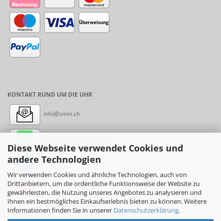
KONTAKT RUND UM DIE UHR
info@sinni.ch
Nachricht:
+41788997155
Diese Webseite verwendet Cookies und
andere Technologien
Messenger: sinni.ch
Wir verwenden Cookies und ähnliche Technologien, auch von
Drittanbietern, um die ordentliche Funktionsweise der Website zu
Instagram: sinni_ch
gewährleisten, die Nutzung unseres Angebotes zu analysieren und
Ihnen ein bestmögliches Einkaufserlebnis bieten zu können. Weitere
Informationen finden Sie in unserer
Datenschutzerklärung
.