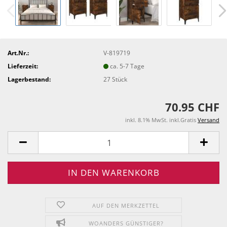
Art.Nr.:
V-819719
Lieferzeit:
ca. 5-7 Tage
Lagerbestand:
27
Stück
70.95 CHF
inkl. 8.1% MwSt. inkl.Gratis
Versand
AUF DEN MERKZETTEL
WOANDERS GÜNSTIGER?