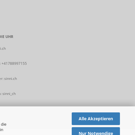
IE UHR
i.ch
:
+41788997155
: sinni.ch
 sinni_ch
Alle Akzeptieren
 die
in
Nur Notwendige