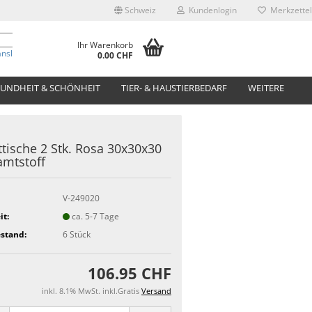
Schweiz
Kundenlogin
Merkzettel
Ihr Warenkorb
anslate
0.00 CHF
UNDHEIT & SCHÖNHEIT
TIER- & HAUSTIERBEDARF
WEITERE
tische 2 Stk. Rosa 30x30x30
mtstoff
V-249020
it:
ca. 5-7 Tage
stand:
6
Stück
106.95 CHF
inkl. 8.1% MwSt. inkl.Gratis
Versand