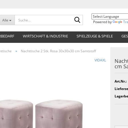
Suche...
Alle
Powered by
Tr
RBEDARF
WIRTSCHAFT & INDUSTRIE
SPIELZEUGE & SPIELE
GES
ttische
»
Nachttische 2 Stk. Rosa 30x30x30 cm Samtstoff
Nacht
VIDAXL
cm Sa
Art.Nr.:
Lieferze
Lagerbe