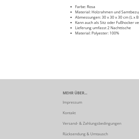
Farbe: Rosa
Material: Holzrahmen und Samtbezug
Abmessungen: 30 x 30 x 30 cm (L x B
Kann auch als Sitz oder Fußhocker 
Lieferung umfasst 2 Nachttische
Material: Polyester: 100%
MEHR ÜBER...
Impressum
Kontakt
Versand- & Zahlungsbedingungen
Rücksendung & Umtausch