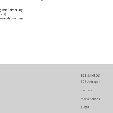
 mit Polsterung
 x H)
verwendet werden
B2B & INFOS
B2B Anfragen
Karriere
Markenshops
SHOP