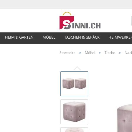
HEIM & GARTEN
MÖBEL
TASCHEN & GEPÄCK
HEIMWERKE
Startseite
»
Möbel
»
Tische
»
Nach