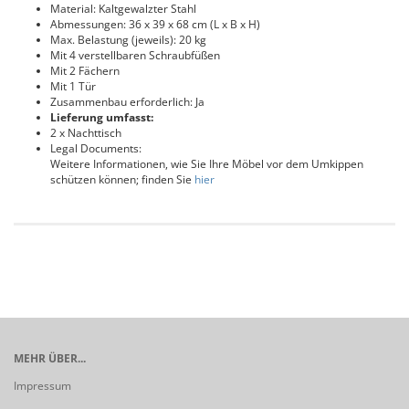
Material: Kaltgewalzter Stahl
Abmessungen: 36 x 39 x 68 cm (L x B x H)
Max. Belastung (jeweils): 20 kg
Mit 4 verstellbaren Schraubfüßen
Mit 2 Fächern
Mit 1 Tür
Zusammenbau erforderlich: Ja
Lieferung umfasst:
2 x Nachttisch
Legal Documents:
Weitere Informationen, wie Sie Ihre Möbel vor dem Umkippen
schützen können; finden Sie
hier
MEHR ÜBER...
Impressum