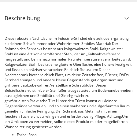
Beschreibung
Diese robusten Nachttische im Industrie-Stil sind eine zeitlose Ergänzung
zu deinem Schlafzimmer oder Wohnzimmer. Stabiles Material: Der
Rahmen des Schranks besteht aus kaltgewalztem Stahl. Kaltgewalzter
Stahl ist eine Art kohlenstoffarmer Stahl, der im „Kaltwalzverfahren“
hergestellt und bei nahezu normalen Raumtemperaturen verarbeitet wird.
Kaltgewalzter Stahl besitzt eine glattere Oberfläche, eine höhere Festigkeit
und lässt sich präziser verarbeiten.Reichlich Stauraum: Dieser
Nachtschrank bietet reichlich Platz, um deine Zeitschriften, Bücher, DVDs,
Fernbedienungen und andere kleine Gegenstände gut organisiert und
griffbereit aufzubewahren.Verstellbare Schraubfüße: Dieser
Beistellschrank ist mit vier Stellfüßen ausgestattet, um Bodenunebenheiten
auszugleichen und Stabilität und Gleichgewicht zu
gewährleisten.Praktische Tür: Hinter den Türen kannst du kleinere
Gegenstände verstauen, und so einen sauberen und aufgeräumten Raum
genießen.Einfache Reinigung: Der Schrank aus Metall ist mit einem
feuchten Tuch leicht zu reinigen und erfordert wenig Pflege. Achtung:Um
ein Umkippen zu vermeiden, sollte dieses Produkt mit der mitgelieferten
Wandhalterung gesichert werden.
Farbe: Rosa