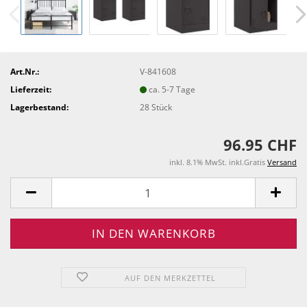
Art.Nr.:
V-841608
Lieferzeit:
ca. 5-7 Tage
Lagerbestand:
28
Stück
96.95 CHF
inkl. 8.1% MwSt. inkl.Gratis
Versand
AUF DEN MERKZETTEL