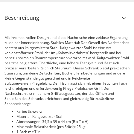
Beschreibung
Mit ihrem stilvollen Design sind diese Nachttische eine zeitlose Ergänzung
zu deiner Inneneinrichtung. Stabiles Material: Das Gestell des Nachttisches
besteht aus kaltgewalztem Stahl. Kaltgewalzter Stahl ist eine Art
kohlenstoffarmer Stahl, der im „Kaltwalzverfahren“ hergestellt und bei
nahezu normalen Raumtemperaturen verarbeitet wird. Kaltgewalzter Stahl
besitzt eine glattere Oberfläche, eine höhere Festigkeit und lässt sich
präziser verarbeiten.Reichlich Stauraum: Dieser Schrank bietet praktischen
Stauraum, um deine Zeitschriften, Bücher, Fernbedienungen und andere
kleine Gegenstände gut geordnet und in Reichweite
aufzubewahren.Pflegeleicht: Der Tisch lässt sich mit einem feuchten Tuch
leicht reinigen und erfordert wenig Pflege.Praktischer Griff: Der
Nachtschrank ist mit einem Griff ausgestattet, der das Öffnen und
Schließen des Schranks erleichtert und gleichzeitig für zusätzliche
Schönheit sorgt.
Farbe: Schwarz
Material: Kaltgewalzter Stahl
Abmessungen: 34,5 x 39 x 44 cm (B x T x H)
Maximale Belastbarkeit (pro Stück): 25 kg
1 Fach mit Tür