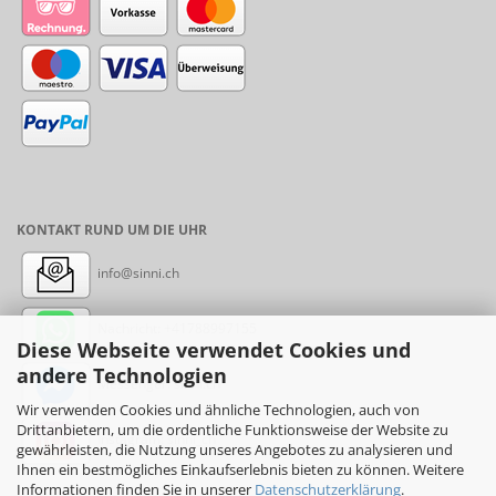
KONTAKT RUND UM DIE UHR
info@sinni.ch
Nachricht:
+41788997155
Diese Webseite verwendet Cookies und
andere Technologien
Messenger: sinni.ch
Wir verwenden Cookies und ähnliche Technologien, auch von
Drittanbietern, um die ordentliche Funktionsweise der Website zu
Instagram: sinni_ch
gewährleisten, die Nutzung unseres Angebotes zu analysieren und
Ihnen ein bestmögliches Einkaufserlebnis bieten zu können. Weitere
Informationen finden Sie in unserer
Datenschutzerklärung
.