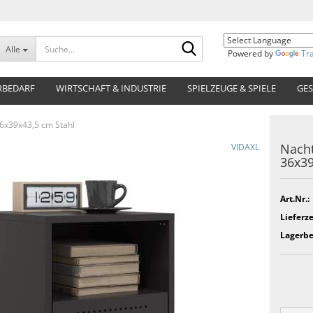
Suche...
Alle
Powered by
Tr
RBEDARF
WIRTSCHAFT & INDUSTRIE
SPIELZEUGE & SPIELE
GES
36x39x43,5 cm Stahl
Nacht
VIDAXL
36x39
Art.Nr.:
Lieferze
Lagerbe