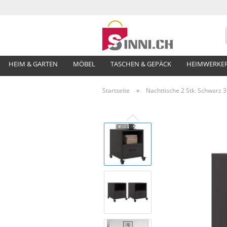
HEIM & GARTEN
MÖBEL
TASCHEN & GEPÄCK
HEIMWERKE
Startseite
»
Nachttische 2 Stk. Schwarz 