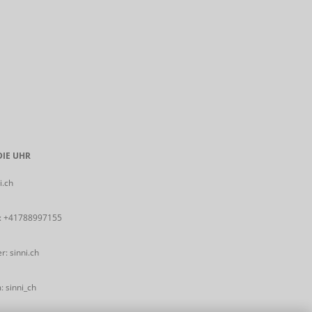
IE UHR
i.ch
:
+41788997155
: sinni.ch
 sinni_ch