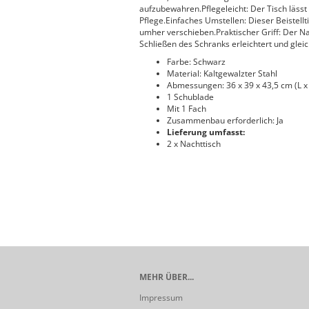
aufzubewahren.Pflegeleicht: Der Tisch lässt
Pflege.Einfaches Umstellen: Dieser Beistellt
umher verschieben.Praktischer Griff: Der Na
Schließen des Schranks erleichtert und gleich
Farbe: Schwarz
Material: Kaltgewalzter Stahl
Abmessungen: 36 x 39 x 43,5 cm (L x 
1 Schublade
Mit 1 Fach
Zusammenbau erforderlich: Ja
Lieferung umfasst:
2 x Nachttisch
MEHR ÜBER...
Impressum