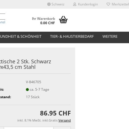
Schweiz
Kundenlogin
Merkzettel
Ihr Warenkorb
anslate
0.00 CHF
UNDHEIT & SCHÖNHEIT
TIER- & HAUSTIERBEDARF
WEITERE
tische 2 Stk. Schwarz
x43,5 cm Stahl
V-846705
it:
ca. 5-7 Tage
stand:
17
Stück
86.95 CHF
inkl. 8.1% MwSt. inkl.Gratis
Versand