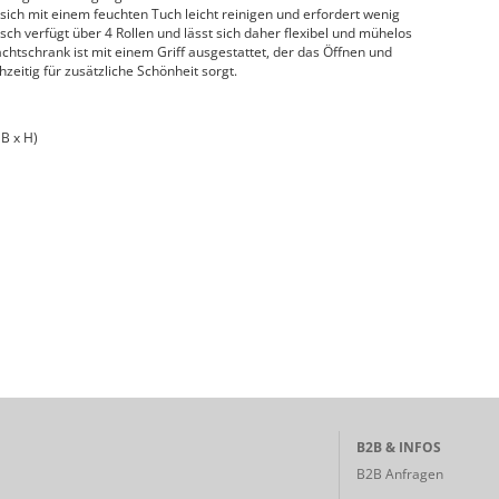
 sich mit einem feuchten Tuch leicht reinigen und erfordert wenig
isch verfügt über 4 Rollen und lässt sich daher flexibel und mühelos
chtschrank ist mit einem Griff ausgestattet, der das Öffnen und
zeitig für zusätzliche Schönheit sorgt.
B x H)
B2B & INFOS
B2B Anfragen