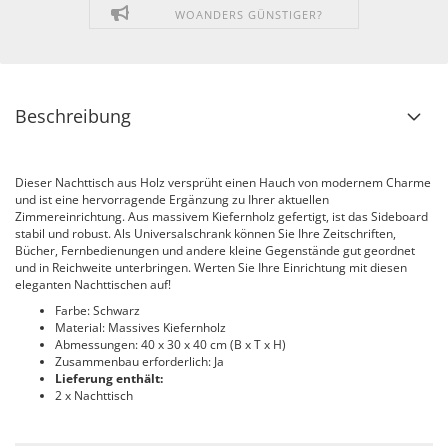
WOANDERS GÜNSTIGER?
Beschreibung
Dieser Nachttisch aus Holz versprüht einen Hauch von modernem Charme
und ist eine hervorragende Ergänzung zu Ihrer aktuellen
Zimmereinrichtung. Aus massivem Kiefernholz gefertigt, ist das Sideboard
stabil und robust. Als Universalschrank können Sie Ihre Zeitschriften,
Bücher, Fernbedienungen und andere kleine Gegenstände gut geordnet
und in Reichweite unterbringen. Werten Sie Ihre Einrichtung mit diesen
eleganten Nachttischen auf!
Farbe: Schwarz
Material: Massives Kiefernholz
Abmessungen: 40 x 30 x 40 cm (B x T x H)
Zusammenbau erforderlich: Ja
Lieferung enthält:
2 x Nachttisch