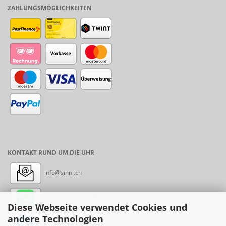
ZAHLUNGSMÖGLICHKEITEN
KONTAKT RUND UM DIE UHR
info@sinni.ch
Nachricht:
+41788997155
Diese Webseite verwendet Cookies und
andere Technologien
Messenger: sinni.ch