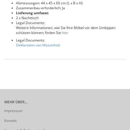
Abmessungen: 44 x 45 x 60 cm (L x B x H)
Zusammenbau erforderlich: Ja
Lieferung umfasst:
2 x Nachttisch
Legal Documents:
Weitere Informationen, wie Sie Ihre Möbel vor dem Umkippen
schützen können; finden Sie
hier
Legal Documents:
Deklaration von Massivholz
MEHR ÜBER...
Impressum
Kontakt