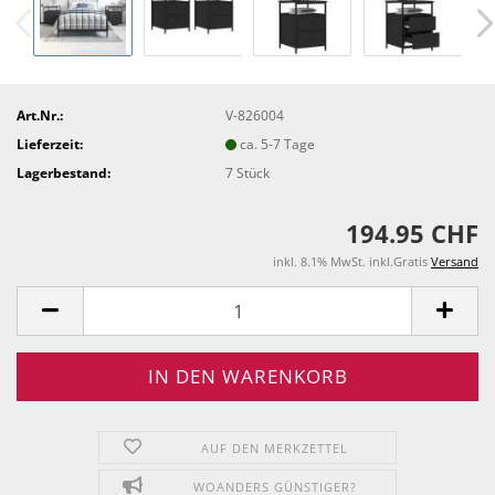
Art.Nr.:
V-826004
Lieferzeit:
ca. 5-7 Tage
Lagerbestand:
7
Stück
194.95 CHF
inkl. 8.1% MwSt. inkl.Gratis
Versand
AUF DEN MERKZETTEL
WOANDERS GÜNSTIGER?