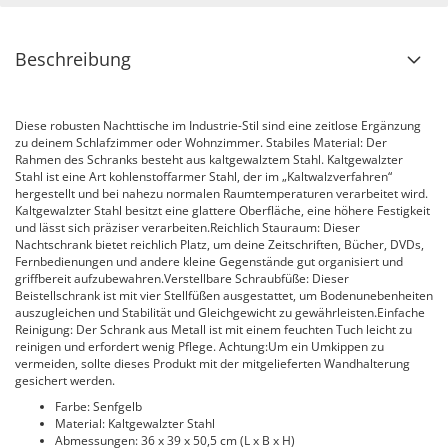
Beschreibung
Diese robusten Nachttische im Industrie-Stil sind eine zeitlose Ergänzung
zu deinem Schlafzimmer oder Wohnzimmer. Stabiles Material: Der
Rahmen des Schranks besteht aus kaltgewalztem Stahl. Kaltgewalzter
Stahl ist eine Art kohlenstoffarmer Stahl, der im „Kaltwalzverfahren“
hergestellt und bei nahezu normalen Raumtemperaturen verarbeitet wird.
Kaltgewalzter Stahl besitzt eine glattere Oberfläche, eine höhere Festigkeit
und lässt sich präziser verarbeiten.Reichlich Stauraum: Dieser
Nachtschrank bietet reichlich Platz, um deine Zeitschriften, Bücher, DVDs,
Fernbedienungen und andere kleine Gegenstände gut organisiert und
griffbereit aufzubewahren.Verstellbare Schraubfüße: Dieser
Beistellschrank ist mit vier Stellfüßen ausgestattet, um Bodenunebenheiten
auszugleichen und Stabilität und Gleichgewicht zu gewährleisten.Einfache
Reinigung: Der Schrank aus Metall ist mit einem feuchten Tuch leicht zu
reinigen und erfordert wenig Pflege. Achtung:Um ein Umkippen zu
vermeiden, sollte dieses Produkt mit der mitgelieferten Wandhalterung
gesichert werden.
Farbe: Senfgelb
Material: Kaltgewalzter Stahl
Abmessungen: 36 x 39 x 50,5 cm (L x B x H)