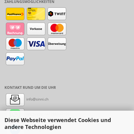
ZAHLUNGSMÖGLICHKEITEN
KONTAKT RUND UM DIE UHR
info@sinni.ch
Nachricht:
+41788997155
Diese Webseite verwendet Cookies und
andere Technologien
Messenger: sinni.ch