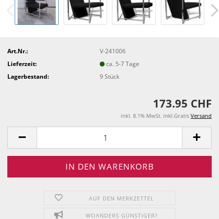
Art.Nr.:
V-241006
Lieferzeit:
ca. 5-7 Tage
Lagerbestand:
9
Stück
173.95 CHF
inkl. 8.1% MwSt. inkl.Gratis
Versand
AUF DEN MERKZETTEL
WOANDERS GÜNSTIGER?