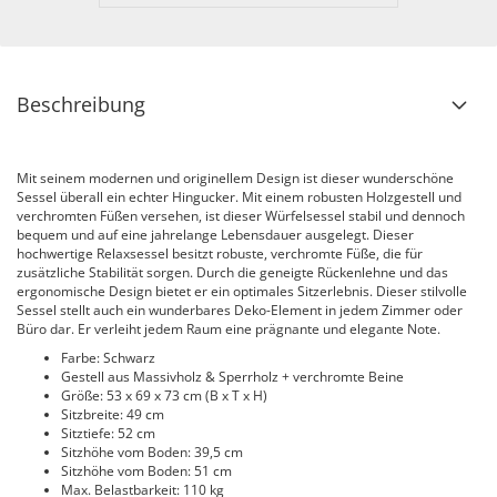
Beschreibung
Mit seinem modernen und originellem Design ist dieser wunderschöne
Sessel überall ein echter Hingucker. Mit einem robusten Holzgestell und
verchromten Füßen versehen, ist dieser Würfelsessel stabil und dennoch
bequem und auf eine jahrelange Lebensdauer ausgelegt. Dieser
hochwertige Relaxsessel besitzt robuste, verchromte Füße, die für
zusätzliche Stabilität sorgen. Durch die geneigte Rückenlehne und das
ergonomische Design bietet er ein optimales Sitzerlebnis. Dieser stilvolle
Sessel stellt auch ein wunderbares Deko-Element in jedem Zimmer oder
Büro dar. Er verleiht jedem Raum eine prägnante und elegante Note.
Farbe: Schwarz
Gestell aus Massivholz & Sperrholz + verchromte Beine
Größe: 53 x 69 x 73 cm (B x T x H)
Sitzbreite: 49 cm
Sitztiefe: 52 cm
Sitzhöhe vom Boden: 39,5 cm
Sitzhöhe vom Boden: 51 cm
Max. Belastbarkeit: 110 kg