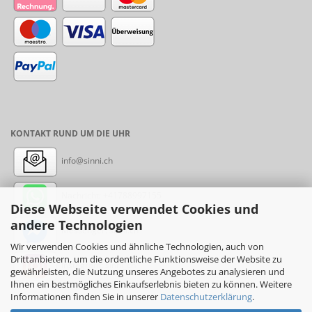
KONTAKT RUND UM DIE UHR
info@sinni.ch
Nachricht:
+41788997155
Diese Webseite verwendet Cookies und
andere Technologien
Messenger: sinni.ch
Wir verwenden Cookies und ähnliche Technologien, auch von
Drittanbietern, um die ordentliche Funktionsweise der Website zu
Instagram: sinni_ch
gewährleisten, die Nutzung unseres Angebotes zu analysieren und
Ihnen ein bestmögliches Einkaufserlebnis bieten zu können. Weitere
Informationen finden Sie in unserer
Datenschutzerklärung
.