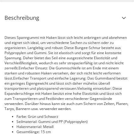
Beschreibung
Dieses Spanngummi mit Haken lässt sich leicht anbringen und abnehmen
und eignet sich ideal, um verschiedene Sachen zu sichern oder zu
organisieren. Langlebig und robust: Diese Bungee-Schnur besteht aus
Polypropylen und Gummi. Sie ist elastisch und sorgt für eine konstante
Spannung. Daher bietet das Seil eine ausgezeichnete Elastizität und
Verschleißfestigkeit, wodurch es sehr strapazierfähig ist und nicht leicht
zerreißt.Einfacher Einsatz: Die Gummischleife ist am Ende mit einem
starken und robusten Haken versehen, der sich nicht leicht verformen
lässt.Einfacher Transport und einfache Lagerung: Das Gummiband besitzt
ein geringes Eigengewicht und lässt sich daher mühelos überall
transportieren und platzsparend verstauen.Vielseitig einsetzbar: Diese
Expanderschlinge mit Haken besitzt eine hohe Elastizität und lässt sich
zum Transportieren und Festbinden verschiedener Gegenstände
verwenden. Darüber hinaus kann sie auch zum Sichern von Zelten, Planen,
Tarps, Bannern usw. verwendet werden.
Farbe: Grün und Schwarz
Seilmaterial: Gummi und PP (Polypropylen)
Hakenmaterial: Metall
Gesamtlänge: 15 cm