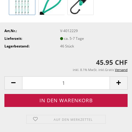
Art.Nr.:
V-4012229
Lieferzeit:
ca. 5-7 Tage
Lagerbestand:
46
Stück
45.95 CHF
inkl. 8.1% MwSt. inkl.Gratis
Versand
AUF DEN MERKZETTEL