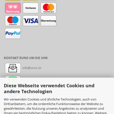
KONTAKT RUND UM DIE UHR
info@sinni.ch
Nachricht:
+41788997155
Diese Webseite verwendet Cookies und
andere Technologien
Messenger: sinni.ch
Wir verwenden Cookies und ähnliche Technologien, auch von
Drittanbietern, um die ordentliche Funktionsweise der Website zu
Instagram: sinni_ch
gewährleisten, die Nutzung unseres Angebotes zu analysieren und
Ihnen ein bestmögliches Einkaufserlebnis bieten zu können. Weitere