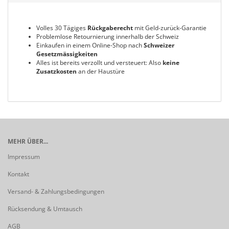
Volles 30 Tägiges
Rückgaberecht
mit Geld-zurück-Garantie
Problemlose Retournierung innerhalb der Schweiz
Einkaufen in einem Online-Shop nach
Schweizer
Gesetzmässigkeiten
Alles ist bereits verzollt und versteuert: Also
keine
Zusatzkosten
an der Haustüre
MEHR ÜBER...
Impressum
Kontakt
Versand- & Zahlungsbedingungen
Rücksendung & Umtausch
AGB