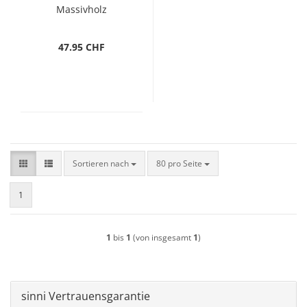
Massivholz
47.95 CHF
Sortieren nach
pro Seite
Sortieren nach
80 pro Seite
1
1
bis
1
(von insgesamt
1
)
sinni Vertrauensgarantie