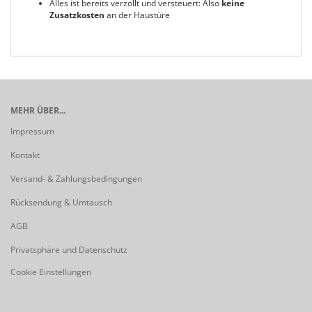
Alles ist bereits verzollt und versteuert: Also
keine
Zusatzkosten
an der Haustüre
MEHR ÜBER...
Impressum
Kontakt
Versand- & Zahlungsbedingungen
Rücksendung & Umtausch
AGB
Privatsphäre und Datenschutz
Cookie Einstellungen