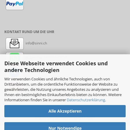
KONTAKT RUND UM DIE UHR
info@sinni.ch
Nachricht:
+41788997155
Diese Webseite verwendet Cookies und
andere Technologien
Messenger: sinni.ch
Wir verwenden Cookies und ähnliche Technologien, auch von
Drittanbietern, um die ordentliche Funktionsweise der Website zu
Instagram: sinni_ch
gewährleisten, die Nutzung unseres Angebotes zu analysieren und
Ihnen ein bestmögliches Einkaufserlebnis bieten zu können. Weitere
Informationen finden Sie in unserer
Datenschutzerklärung
.
Alle Akzeptieren
Online-Shop
by sinni.ch © 2017-2026
Nur Notwendige