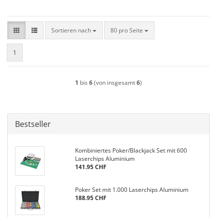
Sortieren nach
pro Seite
Sortieren nach
80 pro Seite
1
1
bis
6
(von insgesamt
6
)
Bestseller
Kombiniertes Poker/Blackjack Set mit 600
Laserchips Aluminium
141.95 CHF
Poker Set mit 1.000 Laserchips Aluminium
188.95 CHF