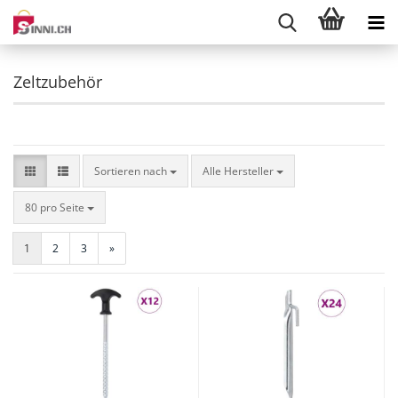
Zeltzubehör
Sortieren nach
Sortieren nach
Alle Hersteller
pro Seite
80 pro Seite
1
2
3
»