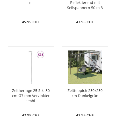
m
Reflektierend mit
Seilspannern 50 m 3
mm
45.95 CHF
47.95 CHF
Zeltheringe 25 Stk. 30
Zeltteppich 250x250
cm Ø7 mm Verzinkter
cm Dunkelgrün
Stahl
47.95 CHF
47.95 CHF