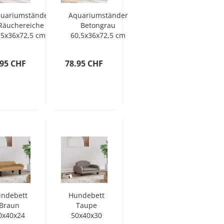
uariumständer
Aquariumständer
Räuchereiche
Betongrau
75x36x72,5 cm
60,5x36x72,5 cm
Holzwerkstoff
Holzwerkstoff
.95 CHF
78.95 CHF
ndebett
Hundebett
Braun
Taupe
0x40x24
50x40x30