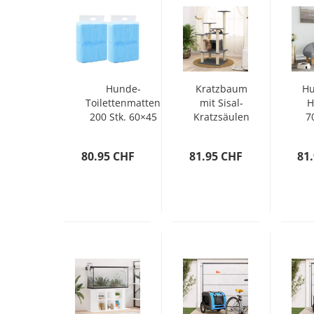
Hunde-
Kratzbaum
Hu
Toilettenmatten
mit Sisal-
H
200 Stk. 60×45
Kratzsäulen
7
cm Vliesstoff
Dunkelgrau
c
110 cm
80.95 CHF
81.95 CHF
81