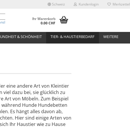
Schweiz
Kundenlogin
Merkzettel
Ihr Warenkorb
anslate
0.00 CHF
UNDHEIT & SCHÖNHEIT
TIER- & HAUSTIERBEDARF
WEITERE
er eine andere Art von Kleintier
 viel dazu bei, sie glücklich zu
e Art von Möbeln. Zum Beispiel
e, während Hunde Hundebetten
en. Es hängt alles davon ab,
chten. Hier sind einige Arten von
sich Ihr Haustier wie zu Hause