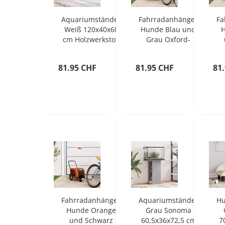
Aquariumständer
Fahrradanhänger
Fa
Weiß 120x40x60
Hunde Blau und
cm Holzwerkstoff
Grau Oxford-
Gewebe & Eisen
O
81.95 CHF
81.95 CHF
81
Fahrradanhänger
Aquariumständer
Hu
Hunde Orange
Grau Sonoma
und Schwarz
60,5x36x72,5 cm
7