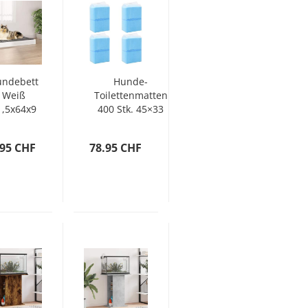
ndebett
Hunde-
Weiß
Toilettenmatten
1,5x64x9
400 Stk. 45×33
cm
cm Vliesstoff
ssivholz
.95 CHF
78.95 CHF
Kiefer