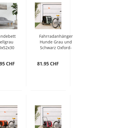
ndebett
Fahrradanhänger
ellgrau
Hunde Grau und
0x52x30
Schwarz Oxford-
m Stoff
Gewebe & Eisen
.95 CHF
81.95 CHF