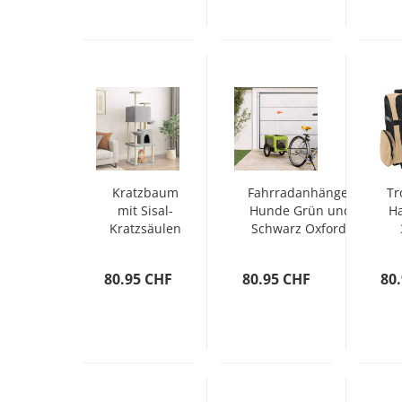
Kratzbaum
Fahrradanhänger
Tr
mit Sisal-
Hunde Grün und
Ha
Kratzsäulen
Schwarz Oxford-
Hellgrau
Gewebe & Eisen
Sa
180 cm
4
80.95 CHF
80.95 CHF
80
O
G