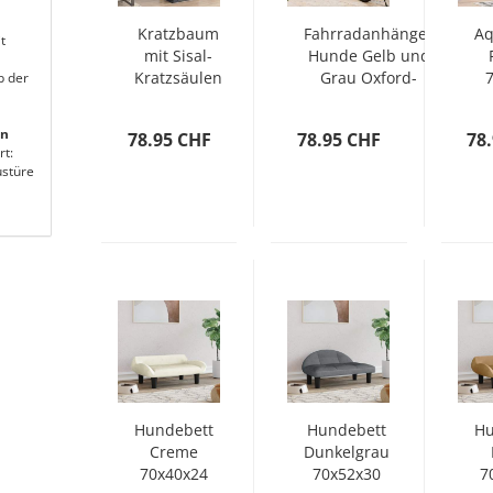
Kratzbaum
Fahrradanhänger
Aq
t
mit Sisal-
Hunde Gelb und
Kratzsäulen
Grau Oxford-
b der
Dunkelgrau
Gewebe und
122 cm
Eisen
en
78.95 CHF
78.95 CHF
78
rt:
stüre
Hundebett
Hundebett
Hu
Creme
Dunkelgrau
70x40x24
70x52x30
7