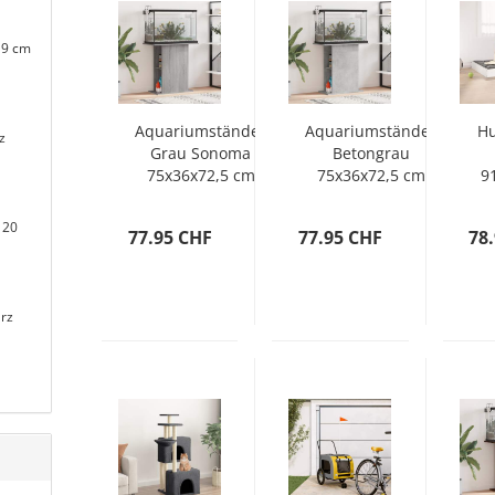
19 cm
Aquariumständer
Aquariumständer
Hu
z
Grau Sonoma
Betongrau
75x36x72,5 cm
75x36x72,5 cm
9
Holzwerkstoff
Holzwerkstoff
Ma
 20
77.95 CHF
77.95 CHF
78
rz