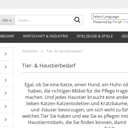
Suche...
Alle
Powered by
Tr
RBEDARF
WIRTSCHAFT & INDUSTRIE
SPIELZEUGE & SPIELE
GES
Startseite
»
Tier- & Haustierbedarf
Tier- & Haustierbedarf
Egal, ob Sie eine Katze, einen Hund, ein Huhn od
haben, die richtigen Möbel für die Pflege tragen
machen. Und jedes Haustier braucht eine ander
lieben Katzen Katzentoiletten und Kratzbäum
und -häuser bevorzugen, um sich wohl zu fühl
welches Tier Sie haben und wie Sie es pflegen mö
Haustiermöbeln, die Sie finden können, damit 