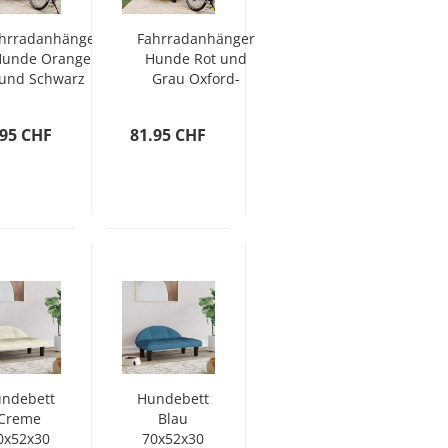
hrradanhänger
Fahrradanhänger
Hunde Orange
Hunde Rot und
und Schwarz
Grau Oxford-
xford-Gewebe
Gewebe und
& Eisen
Eisen
.95 CHF
81.95 CHF
ndebett
Hundebett
Creme
Blau
0x52x30
70x52x30