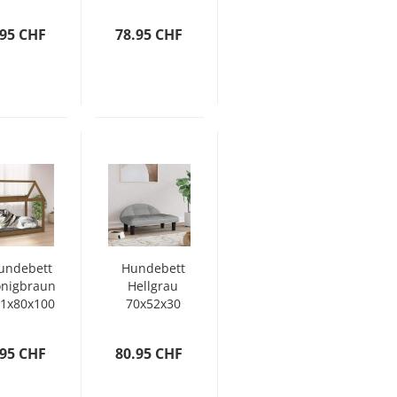
m Samt
cm Stoff
.95 CHF
78.95 CHF
undebett
Hundebett
nigbraun
Hellgrau
1x80x100
70x52x30
cm
cm Samt
assivholz
.95 CHF
80.95 CHF
Kiefer