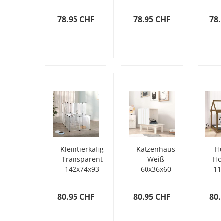
cm Samt
cm Samt
c
78.95 CHF
78.95 CHF
78
Kleintierkäfig
Katzenhaus
H
Transparent
Weiß
Ho
142x74x93
60x36x60
11
cm PP und
cm
Stahl
Massivholz
M
80.95 CHF
80.95 CHF
80
Kiefer