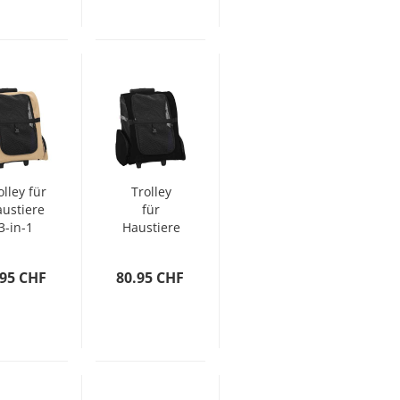
olley für
Trolley
ustiere
für
3-in-1
Haustiere
ndfarbe
3-in-1
8x32x57
Schwarz
.95 CHF
80.95 CHF
cm cm
48x32x57
xford-
cm cm
ewebe
Oxford-
Gewebe