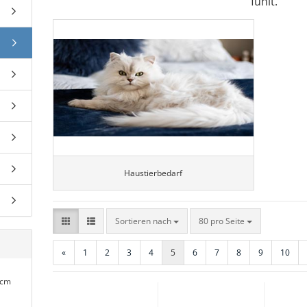
fühlt.
Haustierbedarf
Sortieren nach
pro Seite
Sortieren nach
80 pro Seite
«
1
2
3
4
5
6
7
8
9
10
 cm