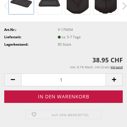
Art.Nr.:
V-170454
Lieferzeit:
ca. 5-7 Tage
Lagerbestand:
85
Stück
38.95 CHF
inkl. 8.1% MwSt. inkl.Gratis
Versand
AUF DEN MERKZETTEL