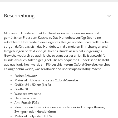
Beschreibung
Mit diesem Hundebett hat Ihr Haustier immer einen warmen und
gemütlichen Platz zum Kuscheln. Das Hundebett verfügt über eine
rutschfeste Unterseite. Sein elegantes Design und die universelle Farbe
sorgen dafür, das sich das Hundebett in die meisten Einrichtungen und
Umgebungen perfekt einfügt. Dieses Hundekissen hat ein geringes
Gewicht, wodurch es auch leicht zu transportieren ist. Es ist sowohl für
Hunde als auch Katzen geeignet. Dieses bequeme Hundekissen besteht
aus qualitativ hochwertigem PU-beschichtetem Oxford-Gewebe, welches
es angenehm weich, wasserabweisend und strapazierfähig macht.
Farbe: Schwarz
Material: PU-beschichtetes Oxford-Gewebe
Größe: 84 x 52 cm (L x B)
Größe: XL
Wasserabweisend
Handwaschbar
Anti-Rutsch-Füße
Ideal für den Einsatz im Innenbereich oder in Transportboxen,
Zwingern oder Hundehütten
Material: Polyester: 100%