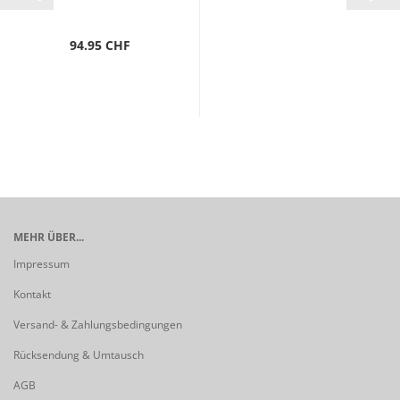
94.95 CHF
MEHR ÜBER...
Impressum
Kontakt
Versand- & Zahlungsbedingungen
Rücksendung & Umtausch
AGB