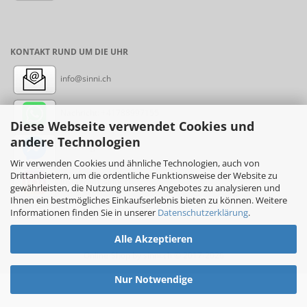
KONTAKT RUND UM DIE UHR
info@sinni.ch
Nachricht:
+41788997155
Diese Webseite verwendet Cookies und
andere Technologien
Messenger: sinni.ch
Wir verwenden Cookies und ähnliche Technologien, auch von
Drittanbietern, um die ordentliche Funktionsweise der Website zu
Instagram: sinni_ch
gewährleisten, die Nutzung unseres Angebotes zu analysieren und
Ihnen ein bestmögliches Einkaufserlebnis bieten zu können. Weitere
Informationen finden Sie in unserer
Datenschutzerklärung
.
Alle Akzeptieren
Online-Shop
by sinni.ch © 2017-2026
Nur Notwendige