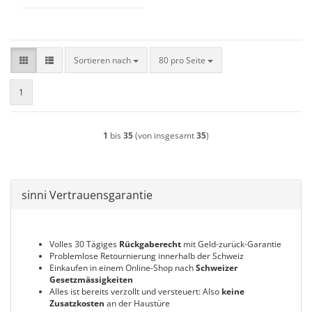
Sortieren nach
pro Seite
Sortieren nach
80 pro Seite
1
1
bis
35
(von insgesamt
35
)
sinni Vertrauensgarantie
Volles 30 Tägiges
Rückgaberecht
mit Geld-zurück-Garantie
Problemlose Retournierung innerhalb der Schweiz
Einkaufen in einem Online-Shop nach
Schweizer
Gesetzmässigkeiten
Alles ist bereits verzollt und versteuert: Also
keine
Zusatzkosten
an der Haustüre