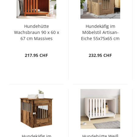
Hundehütte
Hundekäfig im
Wachsbraun 90 x 60 x
Möbelstil Artisan-
67 cm Massives
Eiche 55x75x65 cm
Kiefernholz
Holzwerkstoff
217.95 CHF
232.95 CHF
Hundekäfig im
Hundehütte Weiß