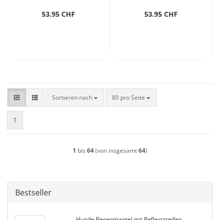
53.95 CHF
53.95 CHF
Sortieren nach
pro Seite
Sortieren nach
80 pro Seite
1
1
bis
64
(von insgesamt
64
)
Bestseller
Hunde Regenmantel mit Reflexstreifen