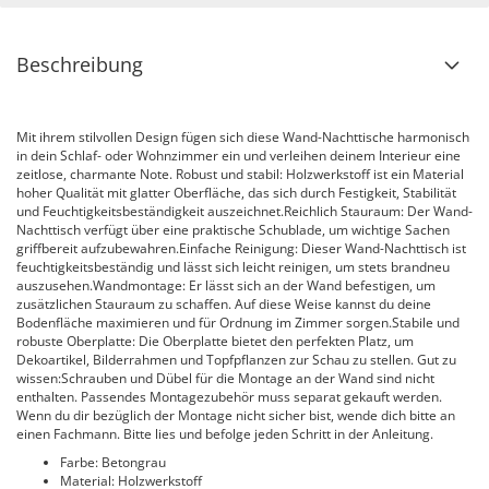
Beschreibung
Mit ihrem stilvollen Design fügen sich diese Wand-Nachttische harmonisch
in dein Schlaf- oder Wohnzimmer ein und verleihen deinem Interieur eine
zeitlose, charmante Note. Robust und stabil: Holzwerkstoff ist ein Material
hoher Qualität mit glatter Oberfläche, das sich durch Festigkeit, Stabilität
und Feuchtigkeitsbeständigkeit auszeichnet.Reichlich Stauraum: Der Wand-
Nachttisch verfügt über eine praktische Schublade, um wichtige Sachen
griffbereit aufzubewahren.Einfache Reinigung: Dieser Wand-Nachttisch ist
feuchtigkeitsbeständig und lässt sich leicht reinigen, um stets brandneu
auszusehen.Wandmontage: Er lässt sich an der Wand befestigen, um
zusätzlichen Stauraum zu schaffen. Auf diese Weise kannst du deine
Bodenfläche maximieren und für Ordnung im Zimmer sorgen.Stabile und
robuste Oberplatte: Die Oberplatte bietet den perfekten Platz, um
Dekoartikel, Bilderrahmen und Topfpflanzen zur Schau zu stellen. Gut zu
wissen:Schrauben und Dübel für die Montage an der Wand sind nicht
enthalten. Passendes Montagezubehör muss separat gekauft werden.
Wenn du dir bezüglich der Montage nicht sicher bist, wende dich bitte an
einen Fachmann. Bitte lies und befolge jeden Schritt in der Anleitung.
Farbe: Betongrau
Material: Holzwerkstoff