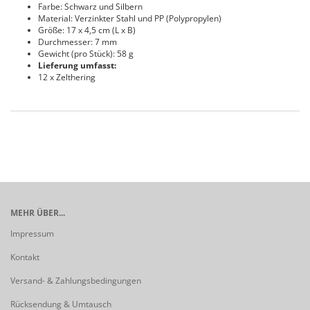
Farbe: Schwarz und Silbern
Material: Verzinkter Stahl und PP (Polypropylen)
Größe: 17 x 4,5 cm (L x B)
Durchmesser: 7 mm
Gewicht (pro Stück): 58 g
Lieferung umfasst:
12 x Zelthering
MEHR ÜBER...
Impressum
Kontakt
Versand- & Zahlungsbedingungen
Rücksendung & Umtausch