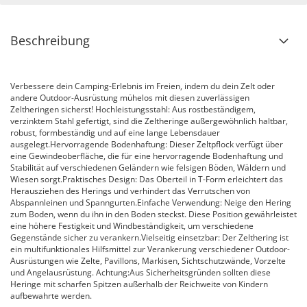
Beschreibung
Verbessere dein Camping-Erlebnis im Freien, indem du dein Zelt oder
andere Outdoor-Ausrüstung mühelos mit diesen zuverlässigen
Zeltheringen sicherst! Hochleistungsstahl: Aus rostbeständigem,
verzinktem Stahl gefertigt, sind die Zeltheringe außergewöhnlich haltbar,
robust, formbeständig und auf eine lange Lebensdauer
ausgelegt.Hervorragende Bodenhaftung: Dieser Zeltpflock verfügt über
eine Gewindeoberfläche, die für eine hervorragende Bodenhaftung und
Stabilität auf verschiedenen Geländern wie felsigen Böden, Wäldern und
Wiesen sorgt.Praktisches Design: Das Oberteil in T-Form erleichtert das
Herausziehen des Herings und verhindert das Verrutschen von
Abspannleinen und Spanngurten.Einfache Verwendung: Neige den Hering
zum Boden, wenn du ihn in den Boden steckst. Diese Position gewährleistet
eine höhere Festigkeit und Windbeständigkeit, um verschiedene
Gegenstände sicher zu verankern.Vielseitig einsetzbar: Der Zelthering ist
ein multifunktionales Hilfsmittel zur Verankerung verschiedener Outdoor-
Ausrüstungen wie Zelte, Pavillons, Markisen, Sichtschutzwände, Vorzelte
und Angelausrüstung. Achtung:Aus Sicherheitsgründen sollten diese
Heringe mit scharfen Spitzen außerhalb der Reichweite von Kindern
aufbewahrte werden.