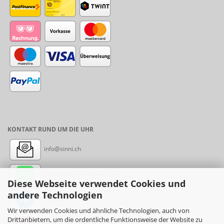
KONTAKT RUND UM DIE UHR
info@sinni.ch
Nachricht:
+41788997155
Diese Webseite verwendet Cookies und
andere Technologien
Messenger: sinni.ch
Wir verwenden Cookies und ähnliche Technologien, auch von
Drittanbietern, um die ordentliche Funktionsweise der Website zu
Instagram: sinni_ch