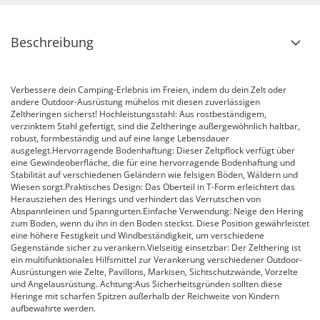
Beschreibung
Verbessere dein Camping-Erlebnis im Freien, indem du dein Zelt oder
andere Outdoor-Ausrüstung mühelos mit diesen zuverlässigen
Zeltheringen sicherst! Hochleistungsstahl: Aus rostbeständigem,
verzinktem Stahl gefertigt, sind die Zeltheringe außergewöhnlich haltbar,
robust, formbeständig und auf eine lange Lebensdauer
ausgelegt.Hervorragende Bodenhaftung: Dieser Zeltpflock verfügt über
eine Gewindeoberfläche, die für eine hervorragende Bodenhaftung und
Stabilität auf verschiedenen Geländern wie felsigen Böden, Wäldern und
Wiesen sorgt.Praktisches Design: Das Oberteil in T-Form erleichtert das
Herausziehen des Herings und verhindert das Verrutschen von
Abspannleinen und Spanngurten.Einfache Verwendung: Neige den Hering
zum Boden, wenn du ihn in den Boden steckst. Diese Position gewährleistet
eine höhere Festigkeit und Windbeständigkeit, um verschiedene
Gegenstände sicher zu verankern.Vielseitig einsetzbar: Der Zelthering ist
ein multifunktionales Hilfsmittel zur Verankerung verschiedener Outdoor-
Ausrüstungen wie Zelte, Pavillons, Markisen, Sichtschutzwände, Vorzelte
und Angelausrüstung. Achtung:Aus Sicherheitsgründen sollten diese
Heringe mit scharfen Spitzen außerhalb der Reichweite von Kindern
aufbewahrte werden.