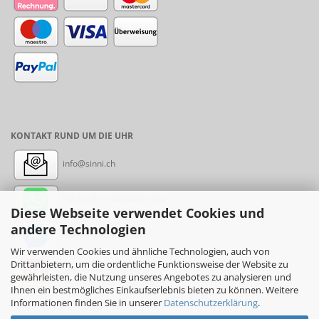
KONTAKT RUND UM DIE UHR
info@sinni.ch
Nachricht:
+41788997155
Diese Webseite verwendet Cookies und
andere Technologien
Messenger: sinni.ch
Wir verwenden Cookies und ähnliche Technologien, auch von
Drittanbietern, um die ordentliche Funktionsweise der Website zu
Instagram: sinni_ch
gewährleisten, die Nutzung unseres Angebotes zu analysieren und
Ihnen ein bestmögliches Einkaufserlebnis bieten zu können. Weitere
Informationen finden Sie in unserer
Datenschutzerklärung
.