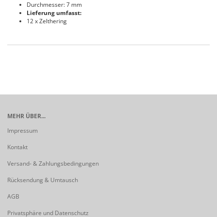
Durchmesser: 7 mm
Lieferung umfasst:
12 x Zelthering
MEHR ÜBER...
Impressum
Kontakt
Versand- & Zahlungsbedingungen
Rücksendung & Umtausch
AGB
Privatsphäre und Datenschutz