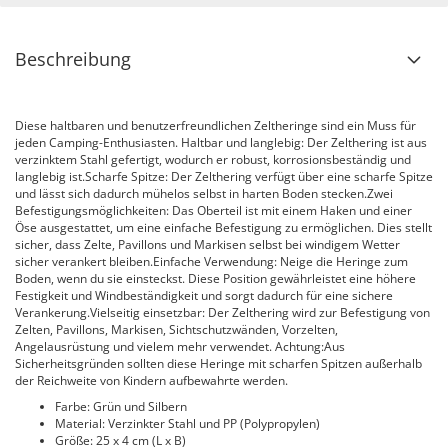
Beschreibung
Diese haltbaren und benutzerfreundlichen Zeltheringe sind ein Muss für
jeden Camping-Enthusiasten. Haltbar und langlebig: Der Zelthering ist aus
verzinktem Stahl gefertigt, wodurch er robust, korrosionsbeständig und
langlebig ist.Scharfe Spitze: Der Zelthering verfügt über eine scharfe Spitze
und lässt sich dadurch mühelos selbst in harten Boden stecken.Zwei
Befestigungsmöglichkeiten: Das Oberteil ist mit einem Haken und einer
Öse ausgestattet, um eine einfache Befestigung zu ermöglichen. Dies stellt
sicher, dass Zelte, Pavillons und Markisen selbst bei windigem Wetter
sicher verankert bleiben.Einfache Verwendung: Neige die Heringe zum
Boden, wenn du sie einsteckst. Diese Position gewährleistet eine höhere
Festigkeit und Windbeständigkeit und sorgt dadurch für eine sichere
Verankerung.Vielseitig einsetzbar: Der Zelthering wird zur Befestigung von
Zelten, Pavillons, Markisen, Sichtschutzwänden, Vorzelten,
Angelausrüstung und vielem mehr verwendet. Achtung:Aus
Sicherheitsgründen sollten diese Heringe mit scharfen Spitzen außerhalb
der Reichweite von Kindern aufbewahrte werden.
Farbe: Grün und Silbern
Material: Verzinkter Stahl und PP (Polypropylen)
Größe: 25 x 4 cm (L x B)