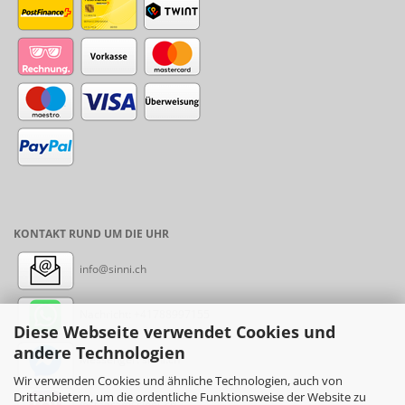
KONTAKT RUND UM DIE UHR
info@sinni.ch
Nachricht:
+41788997155
Diese Webseite verwendet Cookies und
andere Technologien
Messenger: sinni.ch
Wir verwenden Cookies und ähnliche Technologien, auch von
Drittanbietern, um die ordentliche Funktionsweise der Website zu
Instagram: sinni_ch