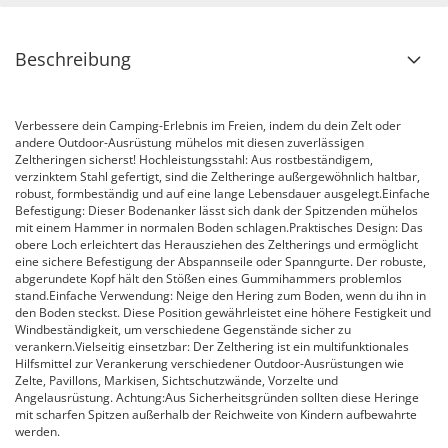
Beschreibung
Verbessere dein Camping-Erlebnis im Freien, indem du dein Zelt oder
andere Outdoor-Ausrüstung mühelos mit diesen zuverlässigen
Zeltheringen sicherst! Hochleistungsstahl: Aus rostbeständigem,
verzinktem Stahl gefertigt, sind die Zeltheringe außergewöhnlich haltbar,
robust, formbeständig und auf eine lange Lebensdauer ausgelegt.Einfache
Befestigung: Dieser Bodenanker lässt sich dank der Spitzenden mühelos
mit einem Hammer in normalen Boden schlagen.Praktisches Design: Das
obere Loch erleichtert das Herausziehen des Zeltherings und ermöglicht
eine sichere Befestigung der Abspannseile oder Spanngurte. Der robuste,
abgerundete Kopf hält den Stößen eines Gummihammers problemlos
stand.Einfache Verwendung: Neige den Hering zum Boden, wenn du ihn in
den Boden steckst. Diese Position gewährleistet eine höhere Festigkeit und
Windbeständigkeit, um verschiedene Gegenstände sicher zu
verankern.Vielseitig einsetzbar: Der Zelthering ist ein multifunktionales
Hilfsmittel zur Verankerung verschiedener Outdoor-Ausrüstungen wie
Zelte, Pavillons, Markisen, Sichtschutzwände, Vorzelte und
Angelausrüstung. Achtung:Aus Sicherheitsgründen sollten diese Heringe
mit scharfen Spitzen außerhalb der Reichweite von Kindern aufbewahrte
werden.