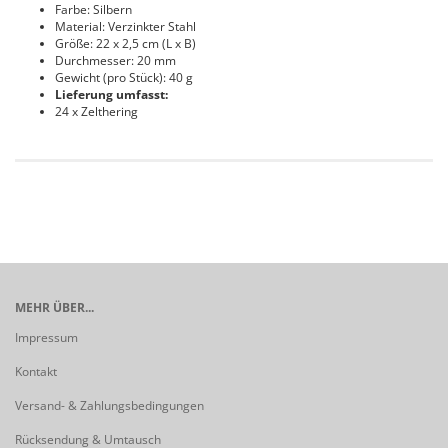
Farbe: Silbern
Material: Verzinkter Stahl
Größe: 22 x 2,5 cm (L x B)
Durchmesser: 20 mm
Gewicht (pro Stück): 40 g
Lieferung umfasst:
24 x Zelthering
MEHR ÜBER...
Impressum
Kontakt
Versand- & Zahlungsbedingungen
Rücksendung & Umtausch