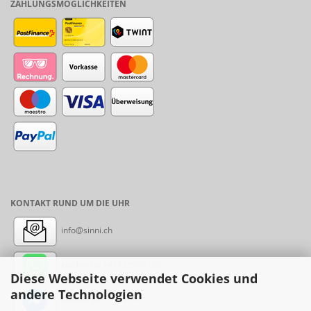
ZAHLUNGSMÖGLICHKEITEN
KONTAKT RUND UM DIE UHR
info@sinni.ch
Nachricht:
+41788997155
Diese Webseite verwendet Cookies und
andere Technologien
Messenger: sinni.ch