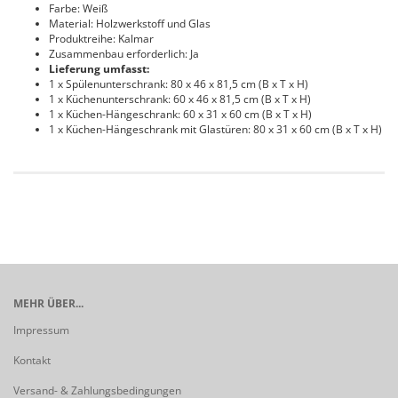
Farbe: Weiß
Material: Holzwerkstoff und Glas
Produktreihe: Kalmar
Zusammenbau erforderlich: Ja
Lieferung umfasst:
1 x Spülenunterschrank: 80 x 46 x 81,5 cm (B x T x H)
1 x Küchenunterschrank: 60 x 46 x 81,5 cm (B x T x H)
1 x Küchen-Hängeschrank: 60 x 31 x 60 cm (B x T x H)
1 x Küchen-Hängeschrank mit Glastüren: 80 x 31 x 60 cm (B x T x H)
MEHR ÜBER...
Impressum
Kontakt
Versand- & Zahlungsbedingungen