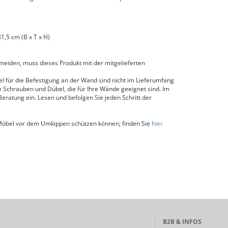
,5 cm (B x T x H)
iden, muss dieses Produkt mit der mitgelieferten
 für die Befestigung an der Wand sind nicht im Lieferumfang
 Schrauben und Dübel, die für Ihre Wände geeignet sind. Im
 Beratung ein. Lesen und befolgen Sie jeden Schritt der
 Möbel vor dem Umkippen schützen können; finden Sie
hier
B2B & INFOS