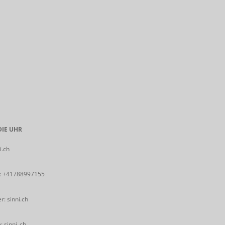
IE UHR
i.ch
:
+41788997155
: sinni.ch
 sinni_ch