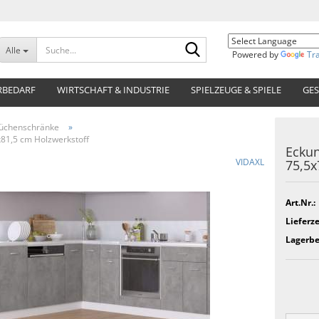
Suche...
Alle
Powered by
Tr
RBEDARF
WIRTSCHAFT & INDUSTRIE
SPIELZEUGE & SPIELE
GES
üchenschränke
»
81,5 cm Holzwerkstoff
Eckun
VIDAXL
75,5x
Art.Nr.:
Lieferze
Lagerbe