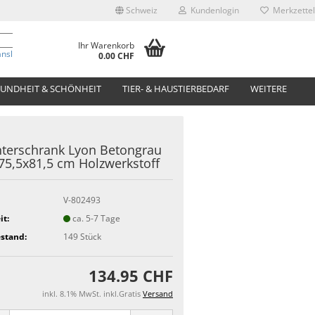
Schweiz
Kundenlogin
Merkzettel
Ihr Warenkorb
anslate
0.00 CHF
UNDHEIT & SCHÖNHEIT
TIER- & HAUSTIERBEDARF
WEITERE
terschrank Lyon Betongrau
75,5x81,5 cm Holzwerkstoff
V-802493
it:
ca. 5-7 Tage
stand:
149
Stück
134.95 CHF
inkl. 8.1% MwSt. inkl.Gratis
Versand