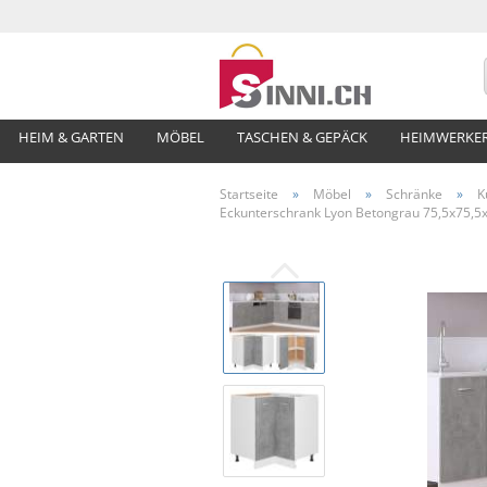
HEIM & GARTEN
MÖBEL
TASCHEN & GEPÄCK
HEIMWERKE
Startseite
»
Möbel
»
Schränke
»
K
Eckunterschrank Lyon Betongrau 75,5x75,5x