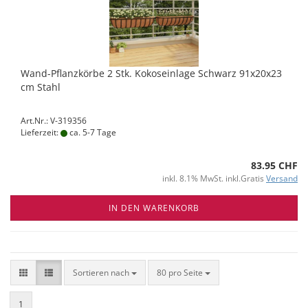
Wand-Pflanzkörbe 2 Stk. Kokoseinlage Schwarz 91x20x23
cm Stahl
Art.Nr.: V-319356
Lieferzeit:
ca. 5-7 Tage
83.95 CHF
inkl. 8.1% MwSt. inkl.Gratis
Versand
IN DEN WARENKORB
Sortieren nach
pro Seite
Sortieren nach
80 pro Seite
1