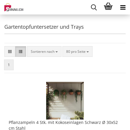
Gartentopfuntersetzer und Trays
Sortieren nach
pro Seite
Sortieren nach
80 pro Seite
1
Pflanzampeln 4 Stk. mit Kokoseinlagen Schwarz Ø 30x52
cm Stahl