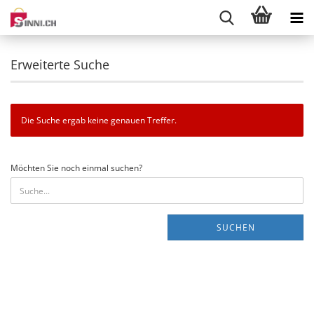
Erweiterte Suche
Die Suche ergab keine genauen Treffer.
MÖCHTEN
Möchten Sie noch einmal suchen?
SIE
NOCH
EINMAL
SUCHEN?
SUCHEN