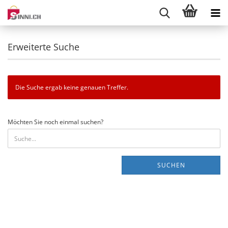
Erweiterte Suche
Die Suche ergab keine genauen Treffer.
MÖCHTEN
Möchten Sie noch einmal suchen?
SIE
NOCH
EINMAL
SUCHEN?
SUCHEN