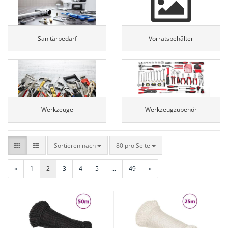
Sanitärbedarf
Vorratsbehälter
Werkzeuge
Werkzeugzubehör
Sortieren nach
pro Seite
Sortieren nach
80 pro Seite
«
1
2
3
4
5
...
49
»