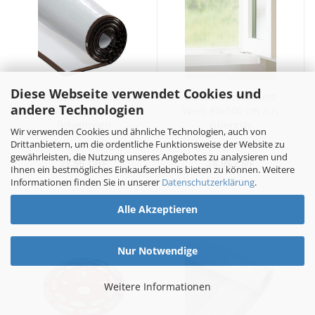
Diese Webseite verwendet Cookies und
Transparente Plane
Insektenschutznetz
andere Technologien
mit Ösen 2x4 m
Weiß 80x500 cm aus
Polyethylen
Fiberglas
Wir verwenden Cookies und ähnliche Technologien, auch von
Drittanbietern, um die ordentliche Funktionsweise der Website zu
gewährleisten, die Nutzung unseres Angebotes zu analysieren und
28.95 CHF
28.95 CHF
Ihnen ein bestmögliches Einkaufserlebnis bieten zu können. Weitere
Informationen finden Sie in unserer
Datenschutzerklärung
.
Alle Akzeptieren
Nur Notwendige
Weitere Informationen