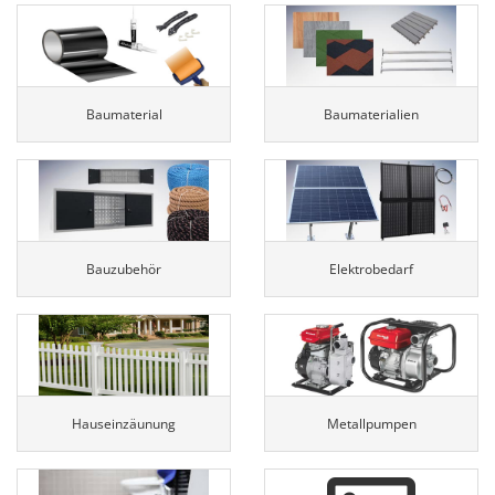
Baumaterial
Baumaterialien
Bauzubehör
Elektrobedarf
Hauseinzäunung
Metallpumpen