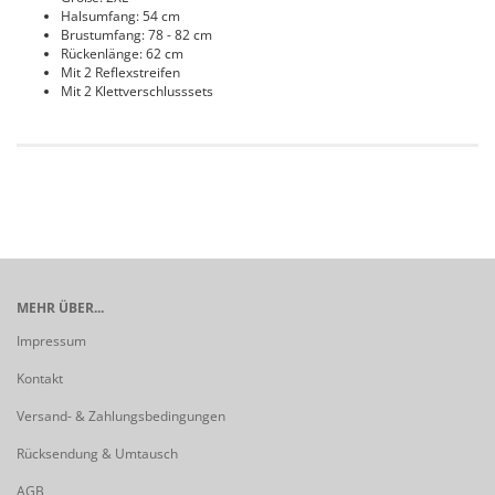
Halsumfang: 54 cm
Brustumfang: 78 - 82 cm
Rückenlänge: 62 cm
Mit 2 Reflexstreifen
Mit 2 Klettverschlusssets
MEHR ÜBER...
Impressum
Kontakt
Versand- & Zahlungsbedingungen
Rücksendung & Umtausch
AGB