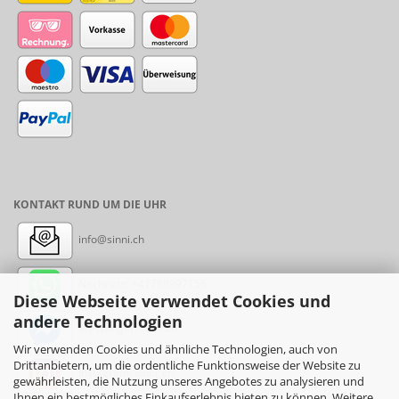
KONTAKT RUND UM DIE UHR
info@sinni.ch
Nachricht:
+41788997155
Diese Webseite verwendet Cookies und
andere Technologien
Messenger: sinni.ch
Wir verwenden Cookies und ähnliche Technologien, auch von
Drittanbietern, um die ordentliche Funktionsweise der Website zu
Instagram: sinni_ch
gewährleisten, die Nutzung unseres Angebotes zu analysieren und
Ihnen ein bestmögliches Einkaufserlebnis bieten zu können. Weitere