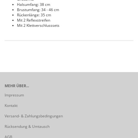
Halsumfang: 38 cm
Brustumfang: 34 - 46 cm
Rückenlänge: 35 cm
Mit 2 Reflexstreifen
Mit 2 Klettverschlusssets
MEHR ÜBER...
Impressum
Kontakt
Versand- & Zahlungsbedingungen
Rücksendung & Umtausch
AGB