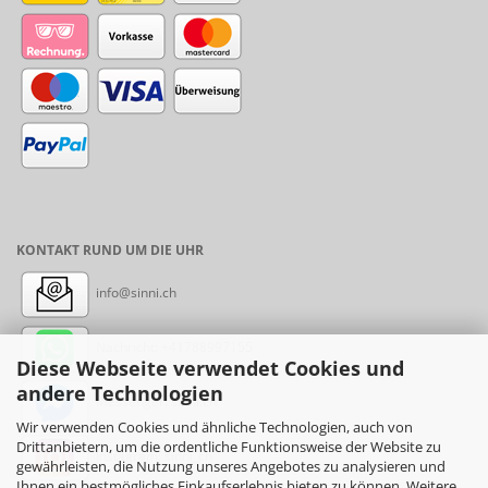
KONTAKT RUND UM DIE UHR
info@sinni.ch
Nachricht:
+41788997155
Diese Webseite verwendet Cookies und
andere Technologien
Messenger: sinni.ch
Wir verwenden Cookies und ähnliche Technologien, auch von
Drittanbietern, um die ordentliche Funktionsweise der Website zu
Instagram: sinni_ch
gewährleisten, die Nutzung unseres Angebotes zu analysieren und
Ihnen ein bestmögliches Einkaufserlebnis bieten zu können. Weitere