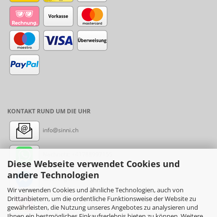
KONTAKT RUND UM DIE UHR
info@sinni.ch
Nachricht:
+41788997155
Diese Webseite verwendet Cookies und
andere Technologien
Messenger: sinni.ch
Wir verwenden Cookies und ähnliche Technologien, auch von
Drittanbietern, um die ordentliche Funktionsweise der Website zu
Instagram: sinni_ch
gewährleisten, die Nutzung unseres Angebotes zu analysieren und
Ihnen ein bestmögliches Einkaufserlebnis bieten zu können. Weitere