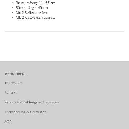
Brustumfang: 44 - 56 cm
Rückenlänge: 45 cm
Mit 2 Reflexstreifen
Mit 2 Klettverschlusssets
MEHR ÜBER...
Impressum
Kontakt
Versand- & Zahlungsbedingungen
Rücksendung & Umtausch
AGB