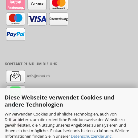
KONTAKT RUND UM DIE UHR
info@sinni.ch
Nachricht:
+41788997155
Diese Webseite verwendet Cookies und
andere Technologien
Messenger: sinni.ch
Wir verwenden Cookies und ähnliche Technologien, auch von
Drittanbietern, um die ordentliche Funktionsweise der Website zu
Instagram: sinni_ch
gewährleisten, die Nutzung unseres Angebotes zu analysieren und
Ihnen ein bestmögliches Einkaufserlebnis bieten zu können. Weitere
Informationen finden Sie in unserer
Datenschutzerklärung
.