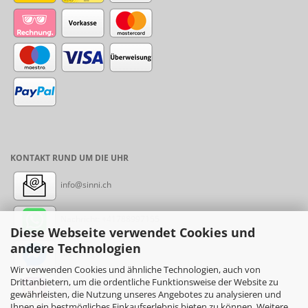
KONTAKT RUND UM DIE UHR
info@sinni.ch
Nachricht:
+41788997155
Diese Webseite verwendet Cookies und
andere Technologien
Messenger: sinni.ch
Wir verwenden Cookies und ähnliche Technologien, auch von
Drittanbietern, um die ordentliche Funktionsweise der Website zu
Instagram: sinni_ch
gewährleisten, die Nutzung unseres Angebotes zu analysieren und
Ihnen ein bestmögliches Einkaufserlebnis bieten zu können. Weitere